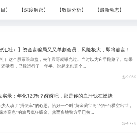
项目】
【深度解密】
【数据分析】
【最新动态】
智汇社）】资金盘骗局又又单割会员，风险极大，即将崩盘！
汇社）这个股票跟单盘，去年震哥就曝光过。当时以为它早跑路了。结果
还活着，已经运行了一年半。说起来也算个...
9.06K
盘实录：年化120%？醒醒吧，那是你的血汗钱在燃烧！
少人动了"搭便车"的心思。恰好一个叫"黄金藏宝阁"的平台横空出世，
保本高息"的旗号疯狂吸金。然而多地警方早已拉...
4.77K