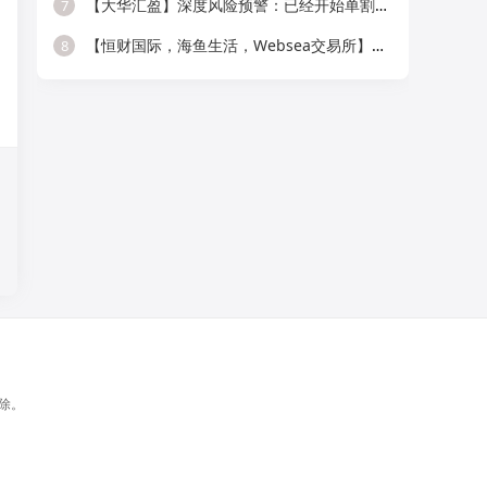
【大华汇盈】深度风险预警：已经开始单割，会员抓紧提现！！！
7
【恒财国际，海鱼生活，Websea交易所】这3个项目随时崩盘跑路，赶快远离！
8
除。