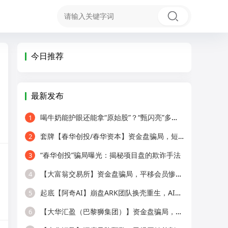
今日推荐
最新发布
喝牛奶能护眼还能拿“原始股”？“甄闪亮”多级代理被疑传销！
1
套牌【春华创投/春华资本】资金盘骗局，短期收割快杀盘，远离！
2
“春华创投”骗局曝光：揭秘项目盘的欺诈手法
3
【大富翁交易所】资金盘骗局，平移会员惨遭全割，提现直接封号！
4
起底【阿奇AI】崩盘ARK团队换壳重生，AI风口外衣，还是老牌分销套路！
5
【大华汇盈（巴黎狮集团）】资金盘骗局，冒用正规企业名称，大量单割会员，
6