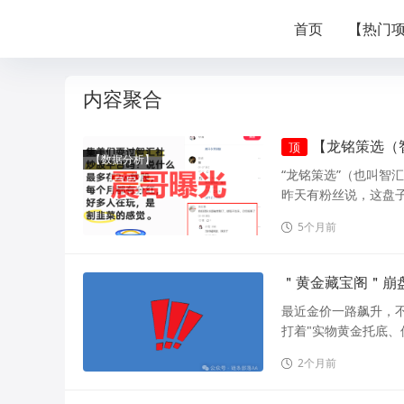
首页
【热门
内容聚合
【龙铭策选（
顶
【数据分析】
“龙铭策选”（也叫智
昨天有粉丝说，这盘子
5个月前
＂黄金藏宝阁＂崩
最近金价一路飙升，不
打着"实物黄金托底、
2个月前