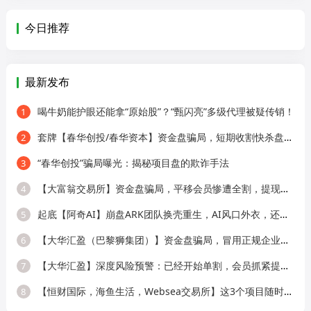
今日推荐
最新发布
喝牛奶能护眼还能拿“原始股”？“甄闪亮”多级代理被疑传销！
1
套牌【春华创投/春华资本】资金盘骗局，短期收割快杀盘，远离！
2
“春华创投”骗局曝光：揭秘项目盘的欺诈手法
3
【大富翁交易所】资金盘骗局，平移会员惨遭全割，提现直接封号！
4
起底【阿奇AI】崩盘ARK团队换壳重生，AI风口外衣，还是老牌分销套路！
5
【大华汇盈（巴黎狮集团）】资金盘骗局，冒用正规企业名称，大量单割会员，
6
【大华汇盈】深度风险预警：已经开始单割，会员抓紧提现！！！
7
【恒财国际，海鱼生活，Websea交易所】这3个项目随时崩盘跑路，赶快远离！
8