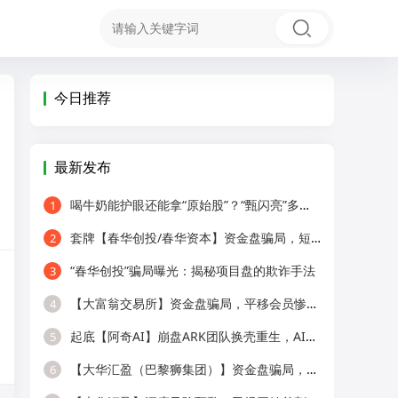
今日推荐
最新发布
喝牛奶能护眼还能拿“原始股”？“甄闪亮”多级代理被疑传销！
1
套牌【春华创投/春华资本】资金盘骗局，短期收割快杀盘，远离！
2
“春华创投”骗局曝光：揭秘项目盘的欺诈手法
3
【大富翁交易所】资金盘骗局，平移会员惨遭全割，提现直接封号！
4
起底【阿奇AI】崩盘ARK团队换壳重生，AI风口外衣，还是老牌分销套路！
5
【大华汇盈（巴黎狮集团）】资金盘骗局，冒用正规企业名称，大量单割会员，
6