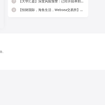
【大华汇盈】深度风险预警：已经开始单割，会员抓紧提现！！！
7
【恒财国际，海鱼生活，Websea交易所】这3个项目随时崩盘跑路，赶快远离！
8
除。