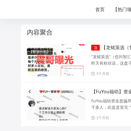
首页
【热门
内容聚合
【龙铭策选（
顶
【数据分析】
“龙铭策选”（也叫智
昨天有粉丝说，这盘子
5个月前
【FuYou福幼】
FuYou福幼资金盘
千多人，此盘是冒充 “
2个月前