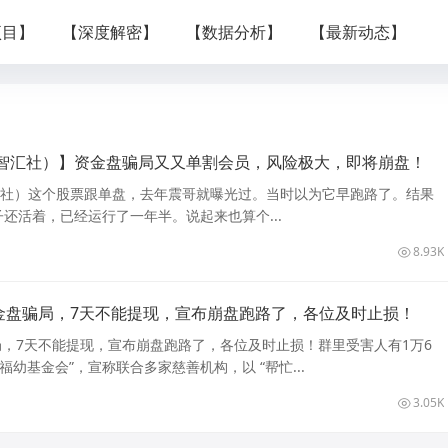
项目】
【深度解密】
【数据分析】
【最新动态】
智汇社）】资金盘骗局又又单割会员，风险极大，即将崩盘！
汇社）这个股票跟单盘，去年震哥就曝光过。当时以为它早跑路了。结果
还活着，已经运行了一年半。说起来也算个...
8.93K
资金盘骗局，7天不能提现，宣布崩盘跑路了，各位及时止损！
骗局，7天不能提现，宣布崩盘跑路了，各位及时止损！群里受害人有1万6
福幼基金会”，宣称联合多家慈善机构，以 “帮忙...
3.05K