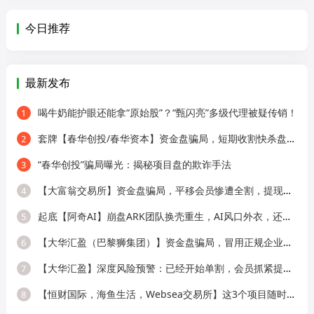
今日推荐
最新发布
喝牛奶能护眼还能拿“原始股”？“甄闪亮”多级代理被疑传销！
1
套牌【春华创投/春华资本】资金盘骗局，短期收割快杀盘，远离！
2
“春华创投”骗局曝光：揭秘项目盘的欺诈手法
3
【大富翁交易所】资金盘骗局，平移会员惨遭全割，提现直接封号！
4
起底【阿奇AI】崩盘ARK团队换壳重生，AI风口外衣，还是老牌分销套路！
5
【大华汇盈（巴黎狮集团）】资金盘骗局，冒用正规企业名称，大量单割会员，
6
【大华汇盈】深度风险预警：已经开始单割，会员抓紧提现！！！
7
【恒财国际，海鱼生活，Websea交易所】这3个项目随时崩盘跑路，赶快远离！
8