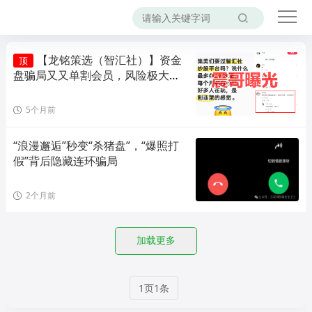
【龙铭策选（智汇社）】资金
顶
盘骗局又又单割会员，风险极大，
即将崩盘！
5个月前
“浪漫邂逅”秒变“杀猪盘”，“爆照打
假”背后隐藏连环骗局
2个月前
加载更多
1页1条