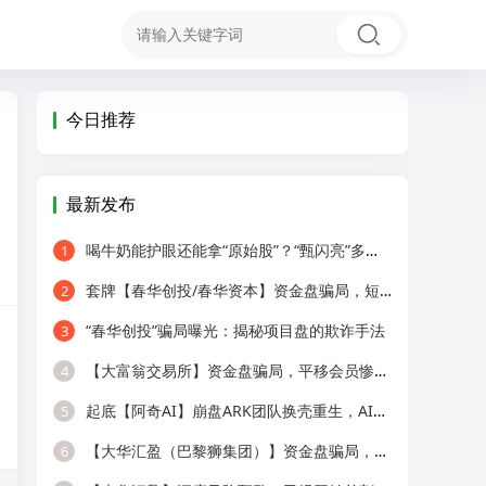
今日推荐
最新发布
喝牛奶能护眼还能拿“原始股”？“甄闪亮”多级代理被疑传销！
1
套牌【春华创投/春华资本】资金盘骗局，短期收割快杀盘，远离！
2
“春华创投”骗局曝光：揭秘项目盘的欺诈手法
3
【大富翁交易所】资金盘骗局，平移会员惨遭全割，提现直接封号！
4
起底【阿奇AI】崩盘ARK团队换壳重生，AI风口外衣，还是老牌分销套路！
5
【大华汇盈（巴黎狮集团）】资金盘骗局，冒用正规企业名称，大量单割会员，
6