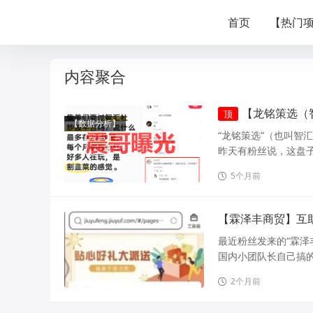
首页
【热门
内容聚合
【龙铭策选（
顶
【数据分析】
“龙铭策选”（也叫智
昨天有粉丝说，这盘子
5个月前
【霖泽丰商贸】互
最近粉丝发来的“霖泽
国内小团队长自己搞的
2个月前