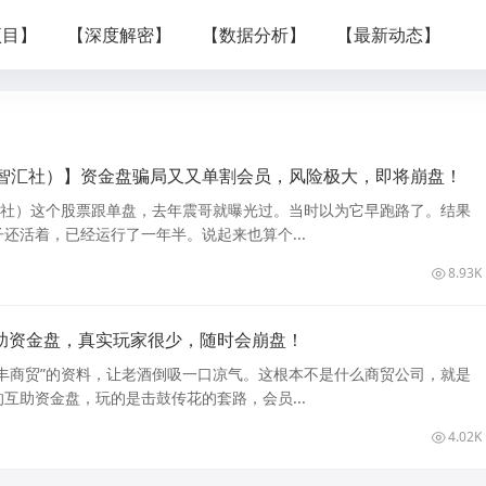
项目】
【深度解密】
【数据分析】
【最新动态】
智汇社）】资金盘骗局又又单割会员，风险极大，即将崩盘！
汇社）这个股票跟单盘，去年震哥就曝光过。当时以为它早跑路了。结果
还活着，已经运行了一年半。说起来也算个...
8.93K
助资金盘，真实玩家很少，随时会崩盘！
丰商贸”的资料，让老酒倒吸一口凉气。这根本不是什么商贸公司，就是
互助资金盘，玩的是击鼓传花的套路，会员...
4.02K