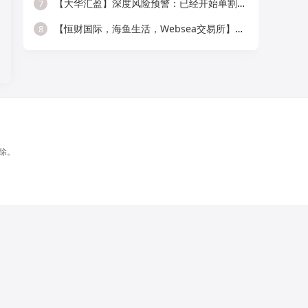
【大华汇盈】深度风险预警：已经开始单割，会员抓紧提现！！！
7
【恒财国际，海鱼生活，Websea交易所】这3个项目随时崩盘跑路，赶快远离！
8
除。