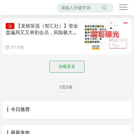
【龙铭策选（智汇社）】资金
顶
盘骗局又又单割会员，风险极大，
即将崩盘！
5个月前
加载更多
0页0条
今日推荐
最新发布