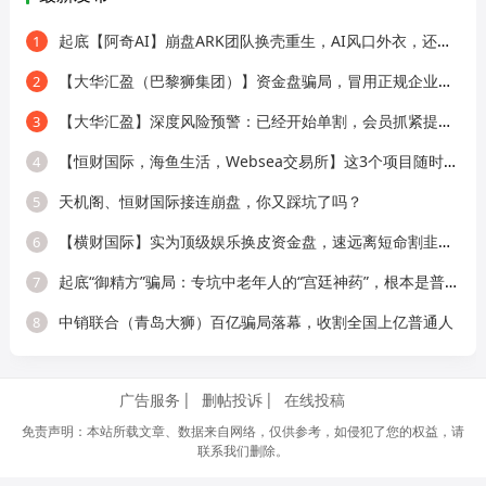
起底【阿奇AI】崩盘ARK团队换壳重生，AI风口外衣，还是老牌分销套路！
1
【大华汇盈（巴黎狮集团）】资金盘骗局，冒用正规企业名称，大量单割会员，
2
【大华汇盈】深度风险预警：已经开始单割，会员抓紧提现！！！
3
【恒财国际，海鱼生活，Websea交易所】这3个项目随时崩盘跑路，赶快远离！
4
天机阁、恒财国际接连崩盘，你又踩坑了吗？
5
【横财国际】实为顶级娱乐换皮资金盘，速远离短命割韭菜盘！
6
起底“御精方”骗局：专坑中老年人的“宫廷神药”，根本是普通平价OTC！
7
中销联合（青岛大狮）百亿骗局落幕，收割全国上亿普通人
8
广告服务
删帖投诉
在线投稿
免责声明：本站所载文章、数据来自网络，仅供参考，如侵犯了您的权益，请
联系我们删除。