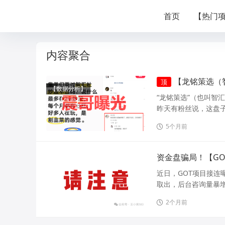
首页
【热门
内容聚合
【龙铭策选（
顶
【数据分析】
“龙铭策选”（也叫智
昨天有粉丝说，这盘子
5个月前
资金盘骗局！【G
近日，GOT项目接
取出，后台咨询量暴增
2个月前