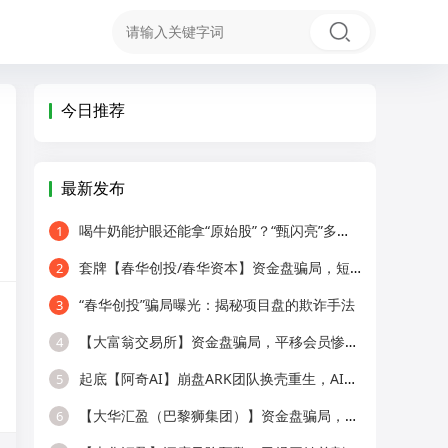
今日推荐
最新发布
喝牛奶能护眼还能拿“原始股”？“甄闪亮”多级代理被疑传销！
1
套牌【春华创投/春华资本】资金盘骗局，短期收割快杀盘，远离！
2
“春华创投”骗局曝光：揭秘项目盘的欺诈手法
3
【大富翁交易所】资金盘骗局，平移会员惨遭全割，提现直接封号！
4
起底【阿奇AI】崩盘ARK团队换壳重生，AI风口外衣，还是老牌分销套路！
5
【大华汇盈（巴黎狮集团）】资金盘骗局，冒用正规企业名称，大量单割会员，
6