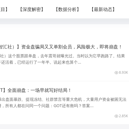
项目】
【深度解密】
【数据分析】
【最新动态】
智汇社）】资金盘骗局又又单割会员，风险极大，即将崩盘！
汇社）这个股票跟单盘，去年震哥就曝光过。当时以为它早跑路了。结果
还活着，已经运行了一年半。说起来也算个...
8.93K
OT】全面崩盘：一场早就写好结局！
连曝出盘面暴跌、提现冻结、社群禁言等重大危机，大量用户资金被困无法
，所有人都在问同一个问题：GOT还有救吗？答案...
2.85K