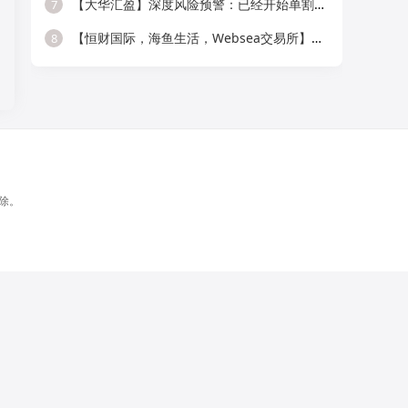
【大华汇盈】深度风险预警：已经开始单割，会员抓紧提现！！！
7
【恒财国际，海鱼生活，Websea交易所】这3个项目随时崩盘跑路，赶快远离！
8
除。