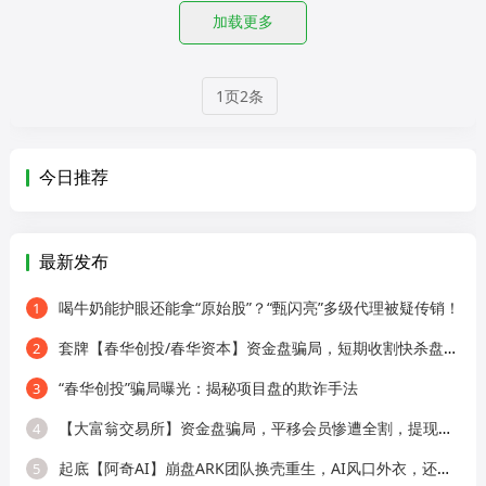
加载更多
1页2条
今日推荐
最新发布
喝牛奶能护眼还能拿“原始股”？“甄闪亮”多级代理被疑传销！
1
套牌【春华创投/春华资本】资金盘骗局，短期收割快杀盘，远离！
2
“春华创投”骗局曝光：揭秘项目盘的欺诈手法
3
【大富翁交易所】资金盘骗局，平移会员惨遭全割，提现直接封号！
4
起底【阿奇AI】崩盘ARK团队换壳重生，AI风口外衣，还是老牌分销套路！
5