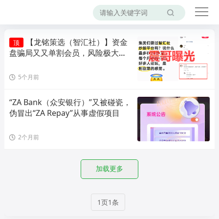
【龙铭策选（智汇社）】资金
顶
盘骗局又又单割会员，风险极大，
即将崩盘！
5个月前
“ZA Bank（众安银行）”又被碰瓷，
伪冒出“ZA Repay”从事虚假项目
2个月前
加载更多
1页1条