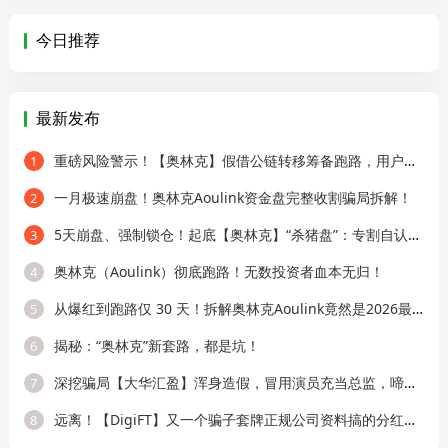
今日推荐
最新发布
重磅风险警示！【奥林克】假借公链转移筹备跑路，用户资金全面锁死，照搬崩
1
一月极速崩盘！奥林克Aoulink资金盘完整收割骗局拆解！
2
5天崩盘、强制锁仓！起底【奥林克】“杀猪盘”：专割自认聪明的老手！
3
奥林克（Aoulink）彻底跑路！无数投资者血本无归！
4
从爆红到跑路仅 30 天！拆解奥林克Aoulink竟然是2026最离谱的Web3 骗局
5
揭秘：“奥林克”新套路，都是坑！
6
深挖骗局【大华汇盈】浑身造假，冒用演员充当总监，啼笑皆非！
7
远离！【DigiFT】又一个骗子套牌正规公司资料搞的分红类资金盘骗局！
8