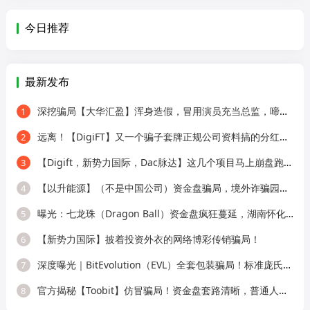
今日推荐
最新发布
深挖骗局【大华汇盈】浑身造假，冒用演员充当总监，啼笑皆非！
1
远离！【DigiFT】又一个骗子套牌正规公司资料搞的分红类资金盘骗局！
2
【Digift，新势力国际，Dac脉达】这几个项目马上崩盘跑路，别再被骗了！
3
【以升能源】（不是中国公司）资金盘骗局，境外诈骗园区所开，单割会员，即
4
曝光：七龙珠（Dragon Ball）资金盘疯狂蔓延，湖南怀化、新化已成高危重灾区，
5
【新势力国际】披着投资外衣的网络博彩传销骗局！
6
深度曝光｜BitEvolution（EVL）全套包装骗局！标准庞氏资金盘，多层拉人头 + 逆天
7
官方揭秘【Toobit】仿冒骗局！资金盘套路清晰，普通人别再上当！
8