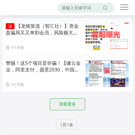
【龙铭策选（智汇社）】资金
顶
盘骗局又又单割会员，风险极大，
即将崩盘！
5个月前
警惕！这5个项目是诈骗！【健云金
业，阿里支付，愿景2030，中国企
业经济创新，AMC中国资产】
2个月前
加载更多
1页1条