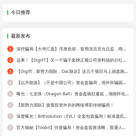
今日推荐
最新发布
深挖骗局【大华汇盈】浑身造假，冒用演员充当总监，啼笑皆非！
1
远离！【DigiFT】又一个骗子套牌正规公司资料搞的分红类资金盘骗局！
2
【Digift，新势力国际，Dac脉达】这几个项目马上崩盘跑路，别再被骗了！
3
【以升能源】（不是中国公司）资金盘骗局，境外诈骗园区所开，单割会员，即
4
曝光：七龙珠（Dragon Ball）资金盘疯狂蔓延，湖南怀化、新化已成高危重灾区，
5
【新势力国际】披着投资外衣的网络博彩传销骗局！
6
深度曝光｜BitEvolution（EVL）全套包装骗局！标准庞氏资金盘，多层拉人头 + 逆天
7
官方揭秘【Toobit】仿冒骗局！资金盘套路清晰，普通人别再上当！
8