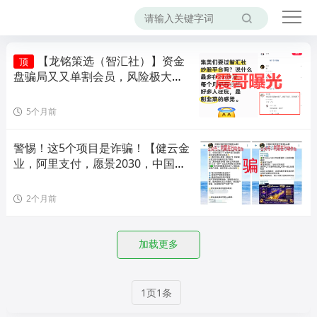
【龙铭策选（智汇社）】资金
顶
盘骗局又又单割会员，风险极大，
即将崩盘！
5个月前
警惕！这5个项目是诈骗！【健云金
业，阿里支付，愿景2030，中国企
业经济创新，AMC中国资产】
2个月前
加载更多
1页1条