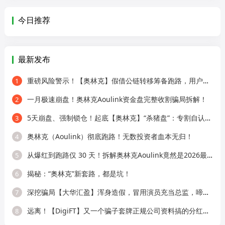
今日推荐
最新发布
重磅风险警示！【奥林克】假借公链转移筹备跑路，用户资金全面锁死，照搬崩
1
一月极速崩盘！奥林克Aoulink资金盘完整收割骗局拆解！
2
5天崩盘、强制锁仓！起底【奥林克】“杀猪盘”：专割自认聪明的老手！
3
奥林克（Aoulink）彻底跑路！无数投资者血本无归！
4
从爆红到跑路仅 30 天！拆解奥林克Aoulink竟然是2026最离谱的Web3 骗局
5
揭秘：“奥林克”新套路，都是坑！
6
深挖骗局【大华汇盈】浑身造假，冒用演员充当总监，啼笑皆非！
7
远离！【DigiFT】又一个骗子套牌正规公司资料搞的分红类资金盘骗局！
8