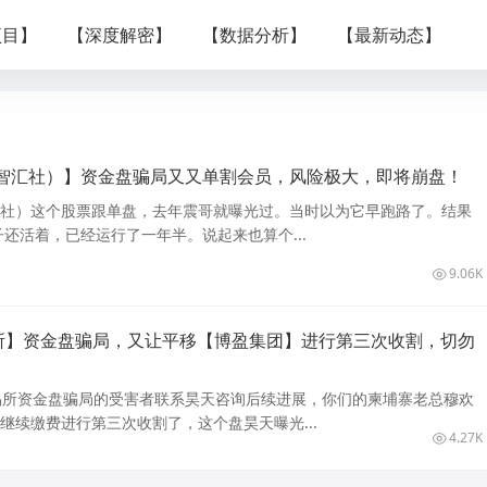
项目】
【深度解密】
【数据分析】
【最新动态】
智汇社）】资金盘骗局又又单割会员，风险极大，即将崩盘！
汇社）这个股票跟单盘，去年震哥就曝光过。当时以为它早跑路了。结果
还活着，已经运行了一年半。说起来也算个...
9.06K
易所】资金盘骗局，又让平移【博盈集团】进行第三次收割，切勿
交易所资金盘骗局的受害者联系昊天咨询后续进展，你们的柬埔寨老总穆欢
”继续缴费进行第三次收割了，这个盘昊天曝光...
4.27K