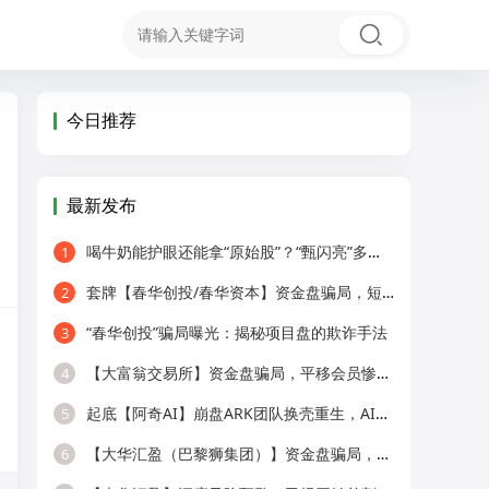
今日推荐
最新发布
喝牛奶能护眼还能拿“原始股”？“甄闪亮”多级代理被疑传销！
1
套牌【春华创投/春华资本】资金盘骗局，短期收割快杀盘，远离！
2
“春华创投”骗局曝光：揭秘项目盘的欺诈手法
3
【大富翁交易所】资金盘骗局，平移会员惨遭全割，提现直接封号！
4
起底【阿奇AI】崩盘ARK团队换壳重生，AI风口外衣，还是老牌分销套路！
5
【大华汇盈（巴黎狮集团）】资金盘骗局，冒用正规企业名称，大量单割会员，
6