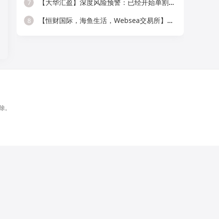
【大华汇盈】深度风险预警：已经开始单割，会员抓紧提现！！！
7
【恒财国际，海鱼生活，Websea交易所】这3个项目随时崩盘跑路，赶快远离！
8
除。