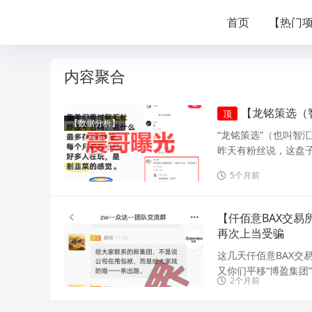
首页
【热门
内容聚合
【龙铭策选（
顶
【数据分析】
“龙铭策选”（也叫智
昨天有粉丝说，这盘子
5个月前
【仟佰意BAX交
再次上当受骗
这几天仟佰意BAX
又你们平移“博盈集团
2个月前