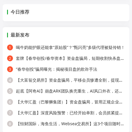
今日推荐
最新发布
喝牛奶能护眼还能拿“原始股”？“甄闪亮”多级代理被疑传销！
1
套牌【春华创投/春华资本】资金盘骗局，短期收割快杀盘，远离！
2
“春华创投”骗局曝光：揭秘项目盘的欺诈手法
3
【大富翁交易所】资金盘骗局，平移会员惨遭全割，提现直接封号！
4
起底【阿奇AI】崩盘ARK团队换壳重生，AI风口外衣，还是老牌分销套路！
5
【大华汇盈（巴黎狮集团）】资金盘骗局，冒用正规企业名称，大量单割会员，
6
【大华汇盈】深度风险预警：已经开始单割，会员抓紧提现！！！
7
【恒财国际，海鱼生活，Websea交易所】这3个项目随时崩盘跑路，赶快远离！
8