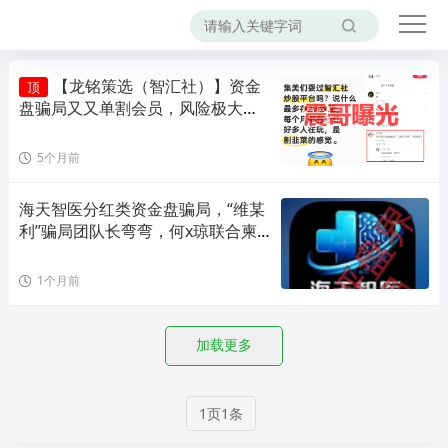
【龙铭策选（智汇社）】资金
顶
盘骗局又又单割会员，风险极大，
即将崩盘！
5个月前
海天智医分红类资金盘骗局，“维某
利”骗局团队长弯弯，何x琼联合柬
埔寨诈骗团伙所开，远
1个月前
加载更多
1页1条