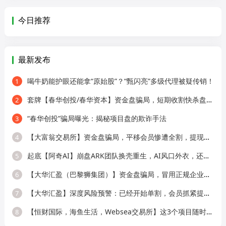
今日推荐
最新发布
喝牛奶能护眼还能拿“原始股”？“甄闪亮”多级代理被疑传销！
1
套牌【春华创投/春华资本】资金盘骗局，短期收割快杀盘，远离！
2
“春华创投”骗局曝光：揭秘项目盘的欺诈手法
3
【大富翁交易所】资金盘骗局，平移会员惨遭全割，提现直接封号！
4
起底【阿奇AI】崩盘ARK团队换壳重生，AI风口外衣，还是老牌分销套路！
5
【大华汇盈（巴黎狮集团）】资金盘骗局，冒用正规企业名称，大量单割会员，
6
【大华汇盈】深度风险预警：已经开始单割，会员抓紧提现！！！
7
【恒财国际，海鱼生活，Websea交易所】这3个项目随时崩盘跑路，赶快远离！
8