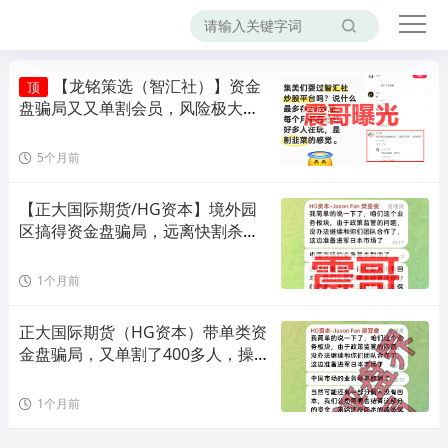
【龙铭策选（智汇社）】资金
顶
盘骗局又又单割会员，风险极大，
即将崩盘！
5个月前
【正大国际期货/HG资本】境外园
区搞得资金盘骗局，远离快割杀猪
盘！
1个月前
正大国际期货（HG资本）带单类资
金盘骗局，又单割了400多人，操盘
手自称樊亚俊，速度撤离！
1个月前