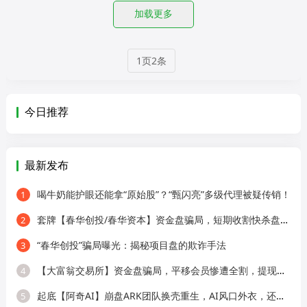
加载更多
1页2条
今日推荐
最新发布
喝牛奶能护眼还能拿“原始股”？“甄闪亮”多级代理被疑传销！
1
套牌【春华创投/春华资本】资金盘骗局，短期收割快杀盘，远离！
2
“春华创投”骗局曝光：揭秘项目盘的欺诈手法
3
【大富翁交易所】资金盘骗局，平移会员惨遭全割，提现直接封号！
4
起底【阿奇AI】崩盘ARK团队换壳重生，AI风口外衣，还是老牌分销套路！
5