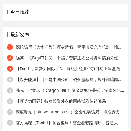
今日推荐
最新发布
深挖骗局【大华汇盈】浑身造假，冒用演员充当总监，啼笑皆非！
1
远离！【DigiFT】又一个骗子套牌正规公司资料搞的分红类资金盘骗局！
2
【Digift，新势力国际，Dac脉达】这几个项目马上崩盘跑路，别再被骗了！
3
【以升能源】（不是中国公司）资金盘骗局，境外诈骗园区所开，单割会员，即
4
曝光：七龙珠（Dragon Ball）资金盘疯狂蔓延，湖南怀化、新化已成高危重灾区，
5
【新势力国际】披着投资外衣的网络博彩传销骗局！
6
深度曝光｜BitEvolution（EVL）全套包装骗局！标准庞氏资金盘，多层拉人头 + 逆天
7
官方揭秘【Toobit】仿冒骗局！资金盘套路清晰，普通人别再上当！
8