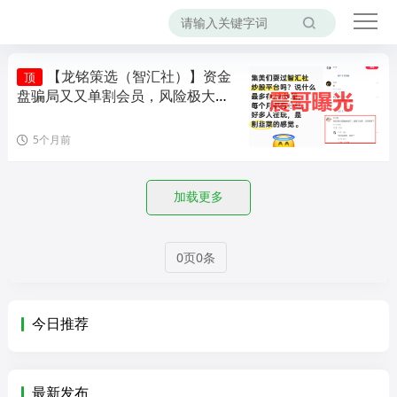
【龙铭策选（智汇社）】资金
顶
盘骗局又又单割会员，风险极大，
即将崩盘！
5个月前
加载更多
0页0条
今日推荐
最新发布