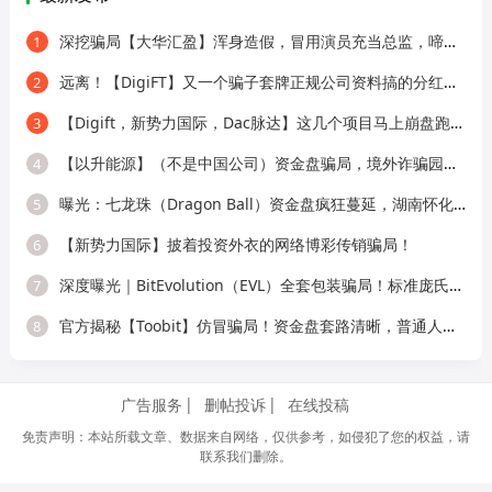
深挖骗局【大华汇盈】浑身造假，冒用演员充当总监，啼笑皆非！
1
远离！【DigiFT】又一个骗子套牌正规公司资料搞的分红类资金盘骗局！
2
【Digift，新势力国际，Dac脉达】这几个项目马上崩盘跑路，别再被骗了！
3
【以升能源】（不是中国公司）资金盘骗局，境外诈骗园区所开，单割会员，即
4
曝光：七龙珠（Dragon Ball）资金盘疯狂蔓延，湖南怀化、新化已成高危重灾区，
5
【新势力国际】披着投资外衣的网络博彩传销骗局！
6
深度曝光｜BitEvolution（EVL）全套包装骗局！标准庞氏资金盘，多层拉人头 + 逆天
7
官方揭秘【Toobit】仿冒骗局！资金盘套路清晰，普通人别再上当！
8
广告服务
删帖投诉
在线投稿
免责声明：本站所载文章、数据来自网络，仅供参考，如侵犯了您的权益，请
联系我们删除。