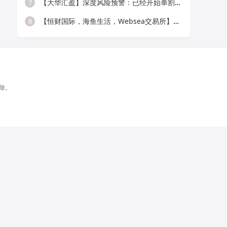
【大华汇盈】深度风险预警：已经开始单割，会员抓紧提现！！！
7
【恒财国际，海鱼生活，Websea交易所】这3个项目随时崩盘跑路，赶快远离！
8
除。