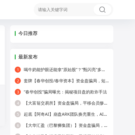
今日推荐
最新发布
喝牛奶能护眼还能拿“原始股”？“甄闪亮”多级代理被疑传销！
1
套牌【春华创投/春华资本】资金盘骗局，短期收割快杀盘，远离！
2
“春华创投”骗局曝光：揭秘项目盘的欺诈手法
3
【大富翁交易所】资金盘骗局，平移会员惨遭全割，提现直接封号！
4
起底【阿奇AI】崩盘ARK团队换壳重生，AI风口外衣，还是老牌分销套路！
5
【大华汇盈（巴黎狮集团）】资金盘骗局，冒用正规企业名称，大量单割会员，
6