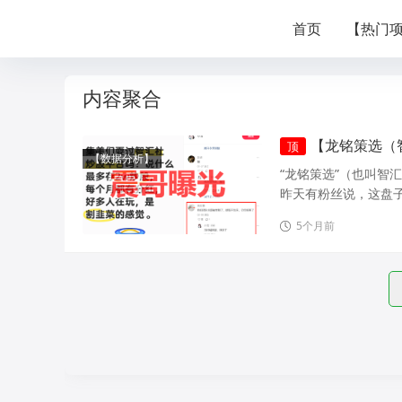
首页
【热门
内容聚合
【龙铭策选（
顶
【数据分析】
“龙铭策选”（也叫智
昨天有粉丝说，这盘子
5个月前