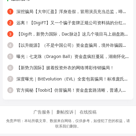
深挖骗局【大华汇盈】浑身造假，冒用演员充当总监，啼笑皆非！
1
远离！【DigiFT】又一个骗子套牌正规公司资料搞的分红类资金盘骗局！
2
【Digift，新势力国际，Dac脉达】这几个项目马上崩盘跑路，别再被骗了！
3
【以升能源】（不是中国公司）资金盘骗局，境外诈骗园区所开，单割会员，即
4
曝光：七龙珠（Dragon Ball）资金盘疯狂蔓延，湖南怀化、新化已成高危重灾区，
5
【新势力国际】披着投资外衣的网络博彩传销骗局！
6
深度曝光｜BitEvolution（EVL）全套包装骗局！标准庞氏资金盘，多层拉人头 + 逆天
7
官方揭秘【Toobit】仿冒骗局！资金盘套路清晰，普通人别再上当！
8
广告服务
删帖投诉
在线投稿
免责声明：本站所载文章、数据来自网络，仅供参考，如侵犯了您的权益，请
联系我们删除。