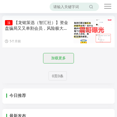
【龙铭策选（智汇社）】资金
顶
盘骗局又又单割会员，风险极大，
即将崩盘！
5个月前
加载更多
0页0条
今日推荐
最新发布