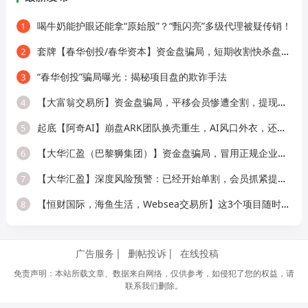
喝牛奶能护眼还能拿“原始股”？“甄闪亮”多级代理被疑传销！
1
套牌【春华创投/春华资本】资金盘骗局，短期收割快杀盘，远离！
2
“春华创投”骗局曝光：揭秘项目盘的欺诈手法
3
【大富翁交易所】资金盘骗局，平移会员惨遭全割，提现直接封号！
4
起底【阿奇AI】崩盘ARK团队换壳重生，AI风口外衣，还是老牌分销套路！
5
【大华汇盈（巴黎狮集团）】资金盘骗局，冒用正规企业名称，大量单割会员，
6
【大华汇盈】深度风险预警：已经开始单割，会员抓紧提现！！！
7
【恒财国际，海鱼生活，Websea交易所】这3个项目随时崩盘跑路，赶快远离！
8
广告服务
删帖投诉
在线投稿
免责声明：本站所载文章、数据来自网络，仅供参考，如侵犯了您的权益，请
联系我们删除。