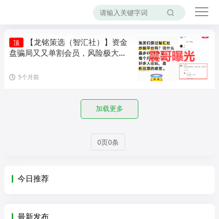
【龙铭策选（智汇社）】资金
顶
盘骗局又又单割会员，风险极大，
即将崩盘！
5个月前
加载更多
0页0条
今日推荐
最新发布