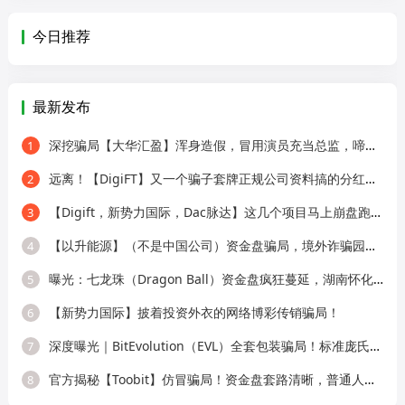
今日推荐
最新发布
深挖骗局【大华汇盈】浑身造假，冒用演员充当总监，啼笑皆非！
1
远离！【DigiFT】又一个骗子套牌正规公司资料搞的分红类资金盘骗局！
2
【Digift，新势力国际，Dac脉达】这几个项目马上崩盘跑路，别再被骗了！
3
【以升能源】（不是中国公司）资金盘骗局，境外诈骗园区所开，单割会员，即
4
曝光：七龙珠（Dragon Ball）资金盘疯狂蔓延，湖南怀化、新化已成高危重灾区，
5
【新势力国际】披着投资外衣的网络博彩传销骗局！
6
深度曝光｜BitEvolution（EVL）全套包装骗局！标准庞氏资金盘，多层拉人头 + 逆天
7
官方揭秘【Toobit】仿冒骗局！资金盘套路清晰，普通人别再上当！
8