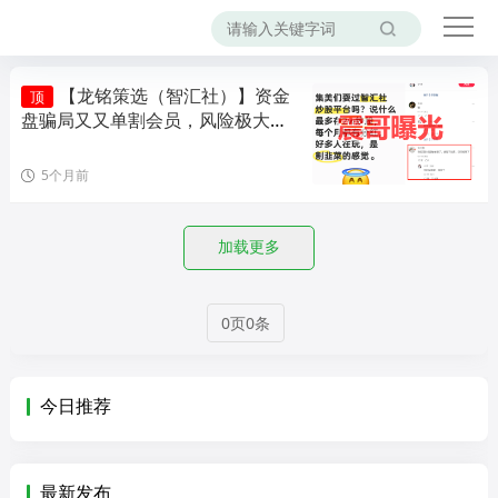
【龙铭策选（智汇社）】资金
顶
盘骗局又又单割会员，风险极大，
即将崩盘！
5个月前
加载更多
0页0条
今日推荐
最新发布