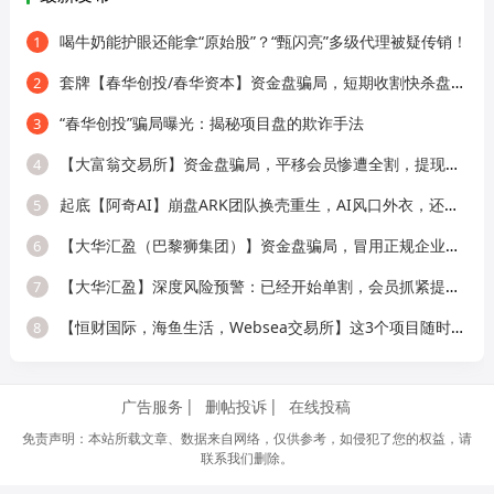
喝牛奶能护眼还能拿“原始股”？“甄闪亮”多级代理被疑传销！
1
套牌【春华创投/春华资本】资金盘骗局，短期收割快杀盘，远离！
2
“春华创投”骗局曝光：揭秘项目盘的欺诈手法
3
【大富翁交易所】资金盘骗局，平移会员惨遭全割，提现直接封号！
4
起底【阿奇AI】崩盘ARK团队换壳重生，AI风口外衣，还是老牌分销套路！
5
【大华汇盈（巴黎狮集团）】资金盘骗局，冒用正规企业名称，大量单割会员，
6
【大华汇盈】深度风险预警：已经开始单割，会员抓紧提现！！！
7
【恒财国际，海鱼生活，Websea交易所】这3个项目随时崩盘跑路，赶快远离！
8
广告服务
删帖投诉
在线投稿
免责声明：本站所载文章、数据来自网络，仅供参考，如侵犯了您的权益，请
联系我们删除。