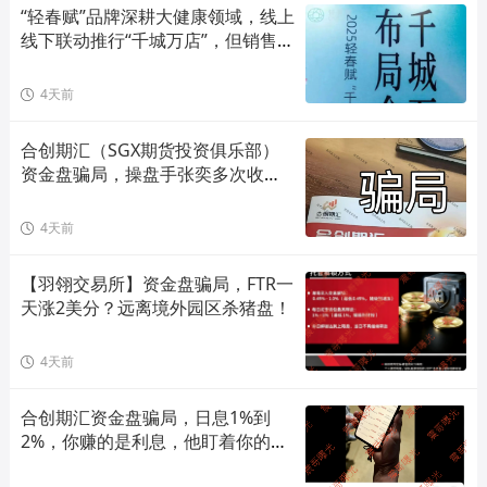
“轻春赋”品牌深耕大健康领域，线上
线下联动推行“千城万店”，但销售模
式存在合规风险！
4天前
合创期汇（SGX期货投资俱乐部）
资金盘骗局，操盘手张奕多次收割
山东会员，看到立即卸载！
4天前
【羽翎交易所】资金盘骗局，FTR一
天涨2美分？远离境外园区杀猪盘！
4天前
合创期汇资金盘骗局，日息1%到
2%，你赚的是利息，他盯着你的本
金