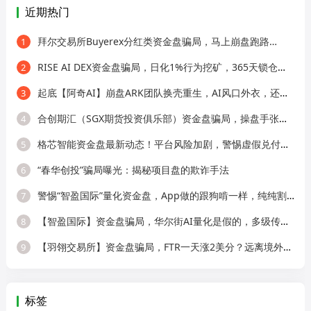
近期热门
拜尔交易所Buyerex分红类资金盘骗局，马上崩盘跑路…
1
RISE AI DEX资金盘骗局，日化1%行为挖矿，365天锁仓，纯庞氏骗局
2
起底【阿奇AI】崩盘ARK团队换壳重生，AI风口外衣，还是老牌分销套路！
3
合创期汇（SGX期货投资俱乐部）资金盘骗局，操盘手张奕多次收割山东会员，看
4
格芯智能资金盘最新动态！平台风险加剧，警惕虚假兑付二次诈骗！
5
“春华创投”骗局曝光：揭秘项目盘的欺诈手法
6
警惕“智盈国际”量化资金盘，App做的跟狗啃一样，纯纯割韭菜！
7
【智盈国际】资金盘骗局，华尔街AI量化是假的，多级传销圈钱是真的！
8
【羽翎交易所】资金盘骗局，FTR一天涨2美分？远离境外园区杀猪盘！
9
标签