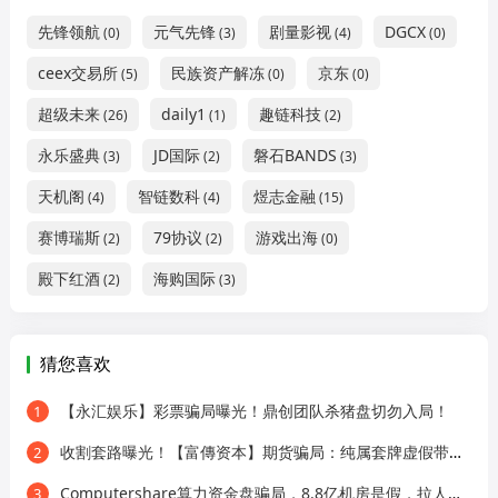
先锋领航
元气先锋
剧量影视
DGCX
(0)
(3)
(4)
(0)
ceex交易所
民族资产解冻
京东
(5)
(0)
(0)
超级未来
daily1
趣链科技
(26)
(1)
(2)
永乐盛典
JD国际
磐石BANDS
(3)
(2)
(3)
天机阁
智链数科
煜志金融
(4)
(4)
(15)
赛博瑞斯
79协议
游戏出海
(2)
(2)
(0)
殿下红酒
海购国际
(2)
(3)
猜您喜欢
【永汇娱乐】彩票骗局曝光！鼎创团队杀猪盘切勿入局！
1
收割套路曝光！【富傳资本】期货骗局：纯属套牌虚假带单资金盘！
2
Computershare算力资金盘骗局，8.8亿机房是假，拉人头圈钱是真！
3