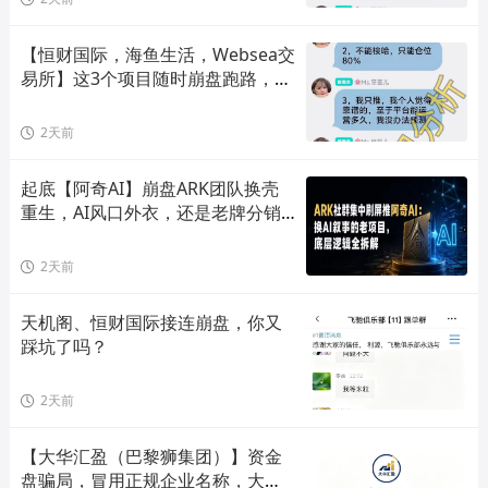
【恒财国际，海鱼生活，Websea交
易所】这3个项目随时崩盘跑路，赶
快远离！
2天前
起底【阿奇AI】崩盘ARK团队换壳
重生，AI风口外衣，还是老牌分销
套路！
2天前
天机阁、恒财国际接连崩盘，你又
踩坑了吗？
2天前
【大华汇盈（巴黎狮集团）】资金
盘骗局，冒用正规企业名称，大量