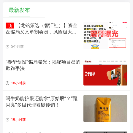
最新发布
【龙铭策选（智汇社）】资金
顶
盘骗局又又单割会员，风险极大，
即将崩盘！
5个月前
“春华创投”骗局曝光：揭秘项目盘的
欺诈手法
18小时前
喝牛奶能护眼还能拿“原始股”？“甄
闪亮”多级代理被疑传销！
19小时前