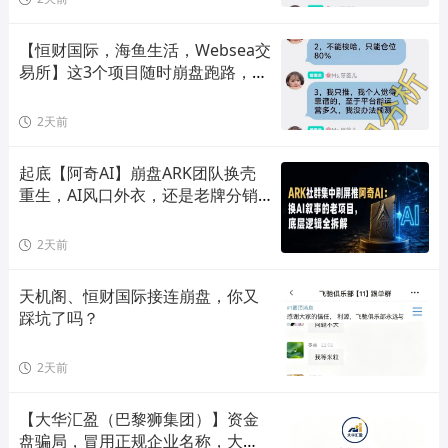
【恒财国际，海鱼生活，Websea交
易所】这3个项目随时崩盘跑路，赶
快远离！
2天前
起底【阿奇AI】崩盘ARK团队换壳
重生，AI风口外衣，还是老牌分销
套路！
2天前
天机阁、恒财国际接连崩盘，你又
踩坑了吗？
2天前
【大华汇盈（巴黎狮集团）】资金
盘骗局，冒用正规企业名称，大量