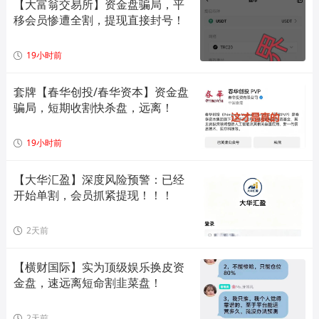
【大富翁交易所】资金盘骗局，平
移会员惨遭全割，提现直接封号！
19小时前
套牌【春华创投/春华资本】资金盘
骗局，短期收割快杀盘，远离！
19小时前
【大华汇盈】深度风险预警：已经
开始单割，会员抓紧提现！！！
2天前
【横财国际】实为顶级娱乐换皮资
金盘，速远离短命割韭菜盘！
2天前