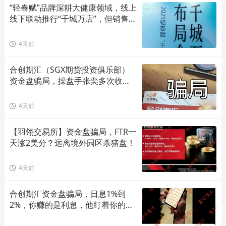
“轻春赋”品牌深耕大健康领域，线上
线下联动推行“千城万店”，但销售模
式存在合规风险！
4天前
合创期汇（SGX期货投资俱乐部）
资金盘骗局，操盘手张奕多次收割
山东会员，看到立即卸载！
4天前
【羽翎交易所】资金盘骗局，FTR一
天涨2美分？远离境外园区杀猪盘！
4天前
合创期汇资金盘骗局，日息1%到
2%，你赚的是利息，他盯着你的本
金