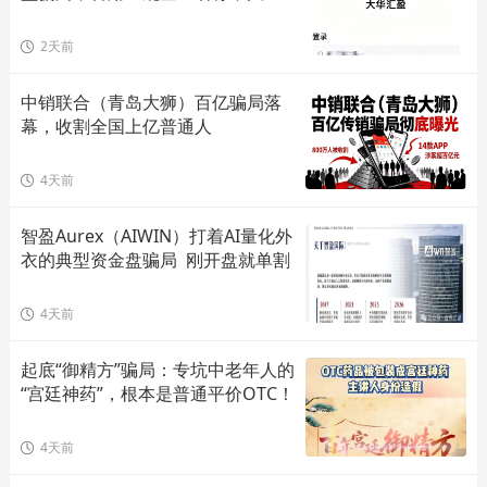
单割会员，高度预警，崩盘在即！
2天前
中销联合（青岛大狮）百亿骗局落
幕，收割全国上亿普通人
4天前
智盈Aurex（AIWIN）打着AI量化外
衣的典型资金盘骗局  刚开盘就单割
4天前
起底“御精方”骗局：专坑中老年人的
“宫廷神药”，根本是普通平价OTC！
4天前