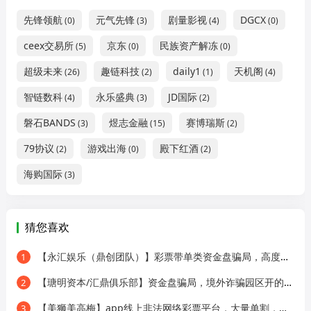
先锋领航
元气先锋
剧量影视
DGCX
(0)
(3)
(4)
(0)
ceex交易所
京东
民族资产解冻
(5)
(0)
(0)
超级未来
趣链科技
daily1
天机阁
(26)
(2)
(1)
(4)
智链数科
永乐盛典
JD国际
(4)
(3)
(2)
磐石BANDS
煜志金融
赛博瑞斯
(3)
(15)
(2)
79协议
游戏出海
殿下红酒
(2)
(0)
(2)
海购国际
(3)
猜您喜欢
【永汇娱乐（鼎创团队）】彩票带单类资金盘骗局，高度预警，远离！
1
【瑭明资本/汇鼎俱乐部】资金盘骗局，境外诈骗园区开的快割盘！
2
【美狮美高梅】app线上非法网络彩票平台，大量单割，不让提现，远离！
3