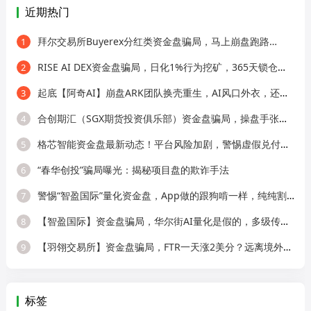
近期热门
拜尔交易所Buyerex分红类资金盘骗局，马上崩盘跑路…
1
RISE AI DEX资金盘骗局，日化1%行为挖矿，365天锁仓，纯庞氏骗局
2
起底【阿奇AI】崩盘ARK团队换壳重生，AI风口外衣，还是老牌分销套路！
3
合创期汇（SGX期货投资俱乐部）资金盘骗局，操盘手张奕多次收割山东会员，看
4
格芯智能资金盘最新动态！平台风险加剧，警惕虚假兑付二次诈骗！
5
“春华创投”骗局曝光：揭秘项目盘的欺诈手法
6
警惕“智盈国际”量化资金盘，App做的跟狗啃一样，纯纯割韭菜！
7
【智盈国际】资金盘骗局，华尔街AI量化是假的，多级传销圈钱是真的！
8
【羽翎交易所】资金盘骗局，FTR一天涨2美分？远离境外园区杀猪盘！
9
标签