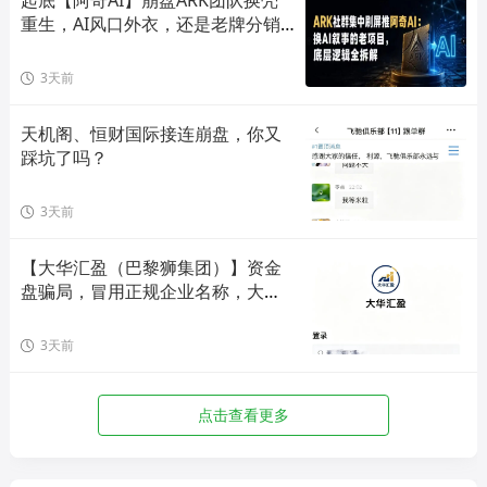
起底【阿奇AI】崩盘ARK团队换壳
重生，AI风口外衣，还是老牌分销
套路！
3天前
天机阁、恒财国际接连崩盘，你又
踩坑了吗？
3天前
【大华汇盈（巴黎狮集团）】资金
盘骗局，冒用正规企业名称，大量
单割会员，高度预警，崩盘在即！
3天前
点击查看更多