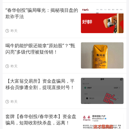
“春华创投”骗局曝光：揭秘项目盘的
欺诈手法
昨天
喝牛奶能护眼还能拿“原始股”？“甄
闪亮”多级代理被疑传销！
昨天
【大富翁交易所】资金盘骗局，平
移会员惨遭全割，提现直接封号！
昨天
套牌【春华创投/春华资本】资金盘
骗局，短期收割快杀盘，远离！