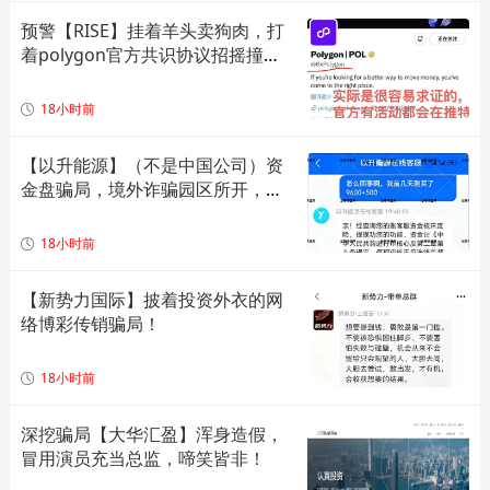
预警【RISE】挂着羊头卖狗肉，打
着polygon官方共识协议招摇撞
骗，实际就是一个单边上涨拉布布
模型，崩盘倒计时！
18小时前
【以升能源】（不是中国公司）资
金盘骗局，境外诈骗园区所开，单
割会员，即将崩盘在即！
18小时前
【新势力国际】披着投资外衣的网
络博彩传销骗局！
18小时前
深挖骗局【大华汇盈】浑身造假，
冒用演员充当总监，啼笑皆非！