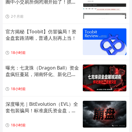
圈中小交易所倒闭潮开始了！抓紧
提现
2个月前
官方揭秘【Toobit】仿冒骗局！资
金盘套路清晰，普通人别再上当！
18小时前
曝光：七龙珠（Dragon Ball）资金
盘疯狂蔓延，湖南怀化、新化已成
高危重灾区，全套造假套路全面拆
解预警！
18小时前
深度曝光｜BitEvolution（EVL）全
套包装骗局！标准庞氏资金盘，多
层拉人头 + 逆天日息注定崩盘
18小时前