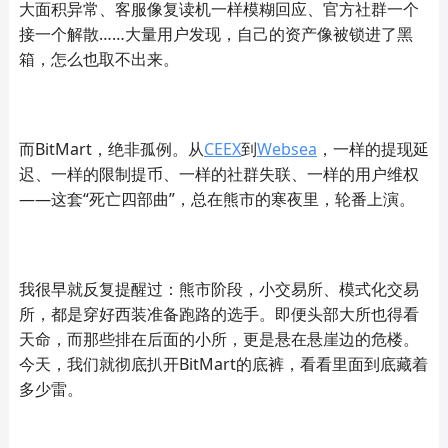
大面积异常、客服像复读机一样模糊回应、官方社群一个
接一个解散……大量用户发现，自己的资产像被锁进了黑
箱，怎么也取不出来。
而BitMart，绝非孤例。从
CEEX
到
Websea
，一样的提现延
迟、一样的限制提币、一样的社群失联、一样的用户维权
——这套“死亡四部曲”，总在熊市的寒夜里，轮番上演。
我很早就反复提醒过：熊市阶段，小交易所、模式化交易
所，都是穿好西装准备跑路的选手。即便头部大所也得看
天命，而那些排在后面的小所，更是悬在悬崖边的危楼。
今天，我们就彻底扒开BitMart的底裤，看看里面到底藏着
多少雷。