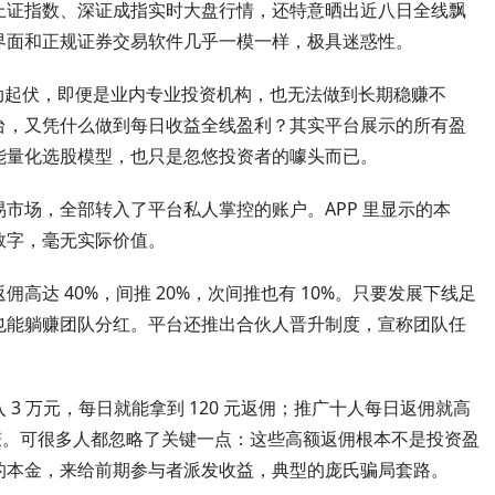
示上证指数、深证成指实时大盘行情，还特意晒出近八日全线飘
界面和正规证券交易软件几乎一模一样，极具迷惑性。
动起伏，即便是业内专业投资机构，也无法做到长期稳赚不
台，又凭什么做到每日收益全线盈利？其实平台展示的所有盈
能量化选股模型，也只是忽悠投资者的噱头而已。
市场，全部转入了平台私人掌控的账户。APP 里显示的本
数字，毫无实际价值。
达 40%，间推 20%，次间推也有 10%。只要发展下线足
也能躺赚团队分红。平台还推出合伙人晋升制度，宣称团队任
3 万元，每日就能拿到 120 元返佣；推广十人每日返佣就高
躺赚。可很多人都忽略了关键一点：这些高额返佣根本不是投资盈
的本金，来给前期参与者派发收益，典型的庞氏骗局套路。