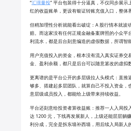
“
汇璟量投
” 平台包装得十分逼真，不仅同步展
红的收益账单，更设有银证转账充值入口，整体
但稍加理性分析就能看出破绽：A 股行情本就波
赔。而这家没有任何正规金融备案牌照的小众平
利流水，都是后台刻意编造的虚假数据，所谓智
用户充值投入的资金，根本没有流入真实证券交易
金、盈利余额，都只是后台可以随意篡改的虚拟
更离谱的是平台公开的多层级拉人头模式：直推返佣高
够多、搭建起多层团队，就算自己不投入资金，
意层级成员投入，都能给上级带来持续收益。
平台还刻意给投资者算收益账：推荐一人入局投入 
达 1200 元，下线再发展新人，上级还能层层
利分成，完全是拆东墙补西墙，用后续入局新人