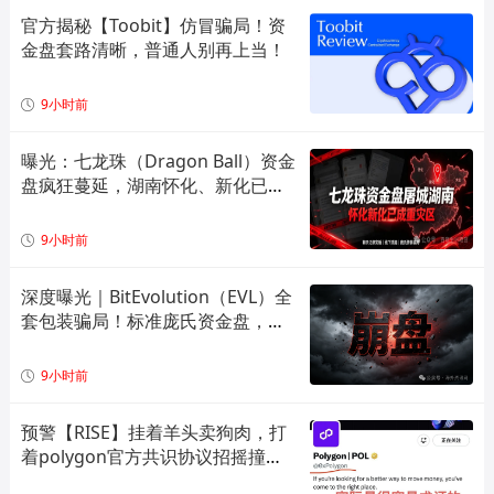
官方揭秘【Toobit】仿冒骗局！资
金盘套路清晰，普通人别再上当！
9小时前
曝光：七龙珠（Dragon Ball）资金
盘疯狂蔓延，湖南怀化、新化已成
高危重灾区，全套造假套路全面拆
解预警！
9小时前
深度曝光｜BitEvolution（EVL）全
套包装骗局！标准庞氏资金盘，多
层拉人头 + 逆天日息注定崩盘
9小时前
预警【RISE】挂着羊头卖狗肉，打
着polygon官方共识协议招摇撞
骗，实际就是一个单边上涨拉布布