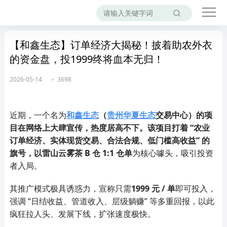
【和鑫生态】订单经济大揭秘！披着助农外衣
的资金盘，投1999终将血本无归！
2026-05-14
3698
近期，一个名为
和鑫生态
（
贵州华夏生态
交易中心）
的项
目在网络上大肆宣传，热度居高不下。该项目打着 “农业
订单经济、实体现货交易、合法合规、低门槛高收益” 的
旗号，以
雷山云雾茶 B 仓 1:1 仓单
为核心噱头，吸引投资
者入局。
其推广模式极具诱惑力，宣称只需
1999 元 / 单
即可投入，
强调 “日结收益、管道收入、层级躺赚” 等多重回报，以此
疯狂拉人头、发展下线，扩张速度极快。