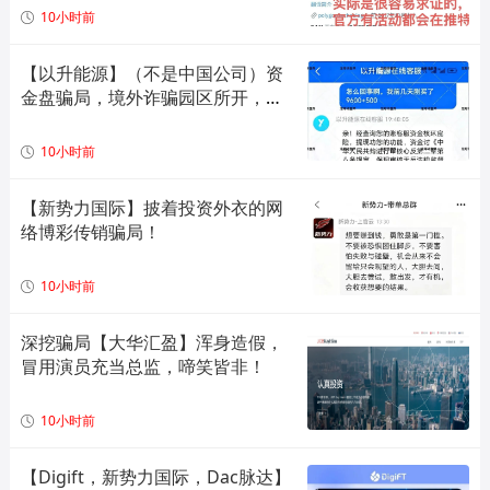
模型，崩盘倒计时！
10小时前
【以升能源】（不是中国公司）资
金盘骗局，境外诈骗园区所开，单
割会员，即将崩盘在即！
10小时前
【新势力国际】披着投资外衣的网
络博彩传销骗局！
10小时前
深挖骗局【大华汇盈】浑身造假，
冒用演员充当总监，啼笑皆非！
10小时前
【Digift，新势力国际，Dac脉达】