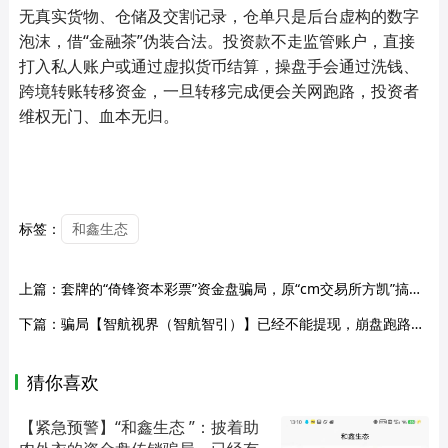
无真实货物、仓储及交割记录，仓单只是后台虚构的数字
泡沫，借“金融茶”伪装合法。投资款不走监管账户，直接
打入私人账户或通过虚拟货币结算，操盘手会通过洗钱、
跨境转账转移资金，一旦转移完成便会关网跑路，投资者
维权无门、血本无归。
标签：
和鑫生态
上篇：
套牌的“倚锋资本彩票”资金盘骗局，原“cm交易所方凯”搞的杀猪盘，远离！
下篇：
骗局【智航视界（智航智引）】已经不能提现，崩盘跑路了，各位应及时止损...
猜你喜欢
【紧急预警】“和鑫生态 ”：披着助