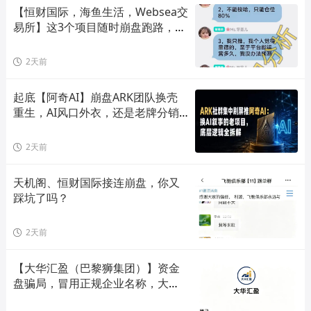
【恒财国际，海鱼生活，Websea交
易所】这3个项目随时崩盘跑路，赶
快远离！
2天前
起底【阿奇AI】崩盘ARK团队换壳
重生，AI风口外衣，还是老牌分销
套路！
2天前
天机阁、恒财国际接连崩盘，你又
踩坑了吗？
2天前
【大华汇盈（巴黎狮集团）】资金
盘骗局，冒用正规企业名称，大量
单割会员，高度预警，崩盘在即！