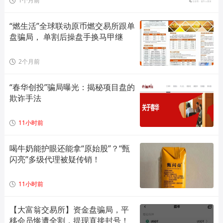
1个月前
“燃生活”全球联动原币燃交易所跟单
盘骗局， 单割后操盘手换马甲继
2个月前
“春华创投”骗局曝光：揭秘项目盘的
欺诈手法
11小时前
喝牛奶能护眼还能拿“原始股”？“甄
闪亮”多级代理被疑传销！
11小时前
【大富翁交易所】资金盘骗局，平
移会员惨遭全割，提现直接封号！