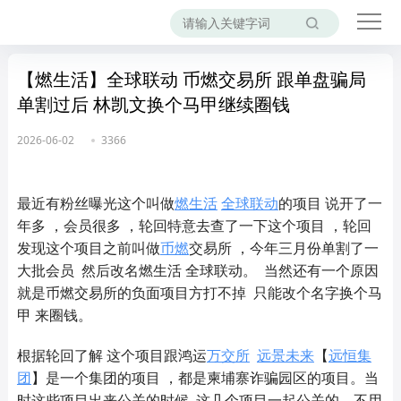
【燃生活】全球联动 币燃交易所 跟单盘骗局
单割过后 林凯文换个马甲继续圈钱
2026-06-02
3366
最近有粉丝曝光这个叫做
燃生活
全球联动
的项目 说开了一
年多 ，会员很多 ，轮回特意去查了一下这个项目 ，轮回
发现这个项目之前叫做
币燃
交易所 ，今年三月份单割了一
大批会员 然后改名燃生活 全球联动。 当然还有一个原因
就是币燃交易所的负面项目方打不掉 只能改个名字换个马
甲 来圈钱。
根据轮回了解 这个项目跟鸿运
万交所
远景未来
【
远恒集
团
】是一个集团的项目 ，都是柬埔寨诈骗园区的项目。当
时这些项目出来公关的时候 这几个项目一起公关的，不用