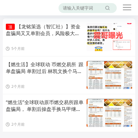
【龙铭策选（智汇社）】资金
顶
盘骗局又又单割会员，风险极大，
即将崩盘！
5个月前
【燃生活】全球联动 币燃交易所  跟
单盘骗局 单割过后 林凯文换个马甲
继续圈钱
2个月前
“燃生活”全球联动原币燃交易所跟单
盘骗局， 单割后操盘手换马甲继续
圈钱！
2个月前