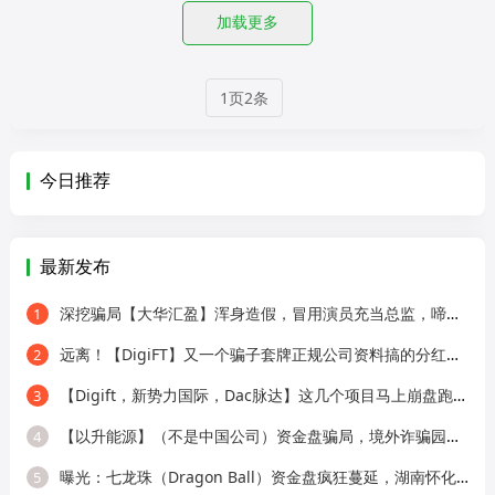
加载更多
1页2条
今日推荐
最新发布
深挖骗局【大华汇盈】浑身造假，冒用演员充当总监，啼笑皆非！
1
远离！【DigiFT】又一个骗子套牌正规公司资料搞的分红类资金盘骗局！
2
【Digift，新势力国际，Dac脉达】这几个项目马上崩盘跑路，别再被骗了！
3
【以升能源】（不是中国公司）资金盘骗局，境外诈骗园区所开，单割会员，即
4
曝光：七龙珠（Dragon Ball）资金盘疯狂蔓延，湖南怀化、新化已成高危重灾区，
5