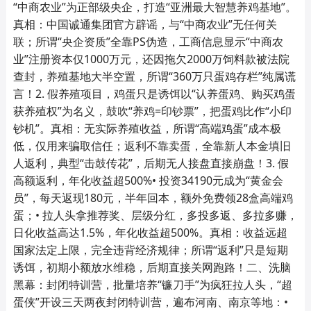
“中商农业”为正部级央企，打造“亚洲最大智慧养鸡基地”。
真相：中国诚通集团官方辟谣，与“中商农业”无任何关
联；所谓“央企资质”全靠PS伪造，工商信息显示“中商农
业”注册资本仅1000万元，还因拖欠2000万饲料款被法院
查封，养殖基地大半空置，所谓“360万只蛋鸡存栏”纯属谎
言！2. 假养殖项目，鸡蛋只是诱饵以“认养蛋鸡、购买鸡蛋
获养殖权”为名义，鼓吹“养鸡=印钞票”，把蛋鸡比作“小印
钞机”。真相：无实际养殖收益，所谓“高端鸡蛋”成本极
低，仅用来骗取信任；返利不靠卖蛋，全靠新人本金填旧
人返利，典型“击鼓传花”，后期无人接盘直接崩盘！3. 假
高额返利，年化收益超500%• 投资34190元成为“黄金会
员”，每天返现180元，半年回本，额外免费领28盒高端鸡
蛋；• 拉人头拿推荐奖、层级分红，多投多返、多拉多赚，
日化收益高达1.5%，年化收益超500%。真相：收益远超
国家法定上限，完全违背经济规律；所谓“返利”只是短期
诱饵，初期小额放水维稳，后期直接关网跑路！二、洗脑
黑幕：封闭特训营，批量培养“镰刀手”为疯狂拉人头，“超
蛋侠”开设三天两夜封闭特训营，遍布河南、南京等地：•