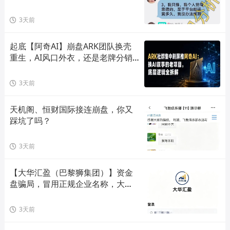
快远离！
3天前
起底【阿奇AI】崩盘ARK团队换壳
重生，AI风口外衣，还是老牌分销
套路！
3天前
天机阁、恒财国际接连崩盘，你又
踩坑了吗？
3天前
【大华汇盈（巴黎狮集团）】资金
盘骗局，冒用正规企业名称，大量
单割会员，高度预警，崩盘在即！
3天前