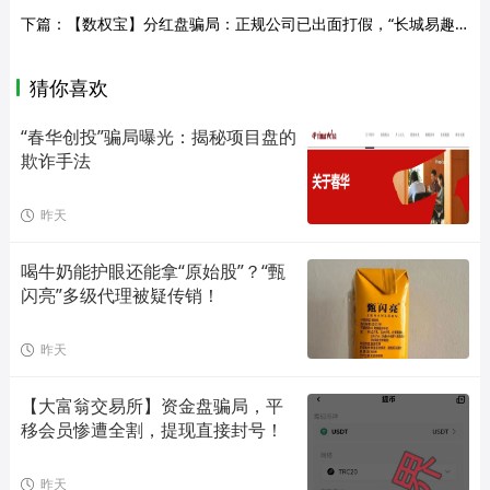
下篇：
【数权宝】分红盘骗局：正规公司已出面打假，“长城易趣”受害者切勿被二次收割！
猜你喜欢
“春华创投”骗局曝光：揭秘项目盘的
欺诈手法
昨天
喝牛奶能护眼还能拿“原始股”？“甄
闪亮”多级代理被疑传销！
昨天
【大富翁交易所】资金盘骗局，平
移会员惨遭全割，提现直接封号！
昨天