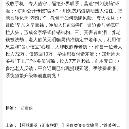
没收手机、专人值守，隔绝外界联系，营造“封闭洗脑”环
境；• 讲师公开传授“骗术”：用免费鸡蛋撬动熟人信任，把
亲友转化为“养殖户”，教骨干如何隐瞒风险、夸大收益；•
鼓吹“早加入早赚钱，晚加入只能被割”，逼迫参与者疯狂
拉人头，形成金字塔式传销结构。三、受害者血泪：养老
钱被洗劫，老人欲哭无泪骗局精准锁定中老年人，利用信
息差和“贪小便宜”心理，大肆收割养老钱：• 许昌一位老人
投入72万，仅追回10万，毕生积蓄付诸东流；• 郑州周大
爷被“干儿子”业务员哄骗，投入7万养老钱，血本无归；•
多地老人反馈，平台近期已出现提现延迟、手续费暴涨、
系统频繁升级等崩盘前兆！
标签：
超蛋侠
上篇：
【环球果萃（汇友联盟）】分红类资金盘骗局，“维某利”骗局太阳社区团队长联合柬埔寨诈骗团伙所开，远离！