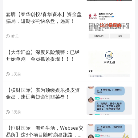
套牌【春华创投/春华资本】资金盘
骗局，短期收割快杀盘，远离！
昨天
【大华汇盈】深度风险预警：已经
开始单割，会员抓紧提现！！！
3天前
【横财国际】实为顶级娱乐换皮资
金盘，速远离短命割韭菜盘！
3天前
【恒财国际，海鱼生活，Websea交
易所】这3个项目随时崩盘跑路，赶