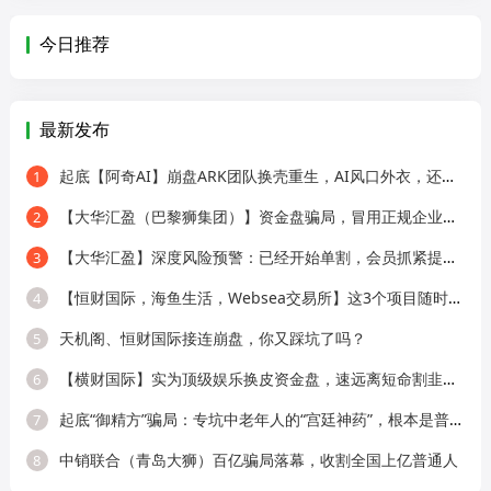
今日推荐
最新发布
起底【阿奇AI】崩盘ARK团队换壳重生，AI风口外衣，还是老牌分销套路！
1
【大华汇盈（巴黎狮集团）】资金盘骗局，冒用正规企业名称，大量单割会员，
2
【大华汇盈】深度风险预警：已经开始单割，会员抓紧提现！！！
3
【恒财国际，海鱼生活，Websea交易所】这3个项目随时崩盘跑路，赶快远离！
4
天机阁、恒财国际接连崩盘，你又踩坑了吗？
5
【横财国际】实为顶级娱乐换皮资金盘，速远离短命割韭菜盘！
6
起底“御精方”骗局：专坑中老年人的“宫廷神药”，根本是普通平价OTC！
7
中销联合（青岛大狮）百亿骗局落幕，收割全国上亿普通人
8