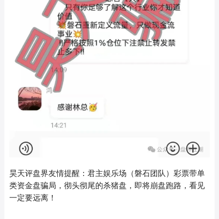
昊天评盘界友情提醒：君主娱乐场（磐石团队）彩票带单
类资金盘骗局，彻头彻尾的杀猪盘，即将崩盘跑路，看见
一定要远离！