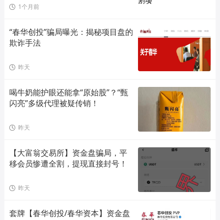
1个月前
“春华创投”骗局曝光：揭秘项目盘的
欺诈手法
昨天
喝牛奶能护眼还能拿“原始股”？“甄
闪亮”多级代理被疑传销！
昨天
【大富翁交易所】资金盘骗局，平
移会员惨遭全割，提现直接封号！
昨天
套牌【春华创投/春华资本】资金盘