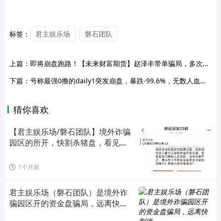
标签：
君主娱乐场
磐石团队
上篇：
即将崩盘跑路！【未来财富期货】赵泽丰带单骗局，多次收割会员！
下篇：
号称最强0撸的daily1突发崩盘，暴跌-99.6%，无数人血本无归！全面关停服务器、封禁官方网站、社群全员禁言并解散！
猜你喜欢
【君主娱乐场/磐石团队】境外诈骗
园区的所开，快割杀猪盘，看见远
离
1个月前
君主娱乐场（磐石团队）是境外诈
骗园区开的资金盘骗局，远离快割
项