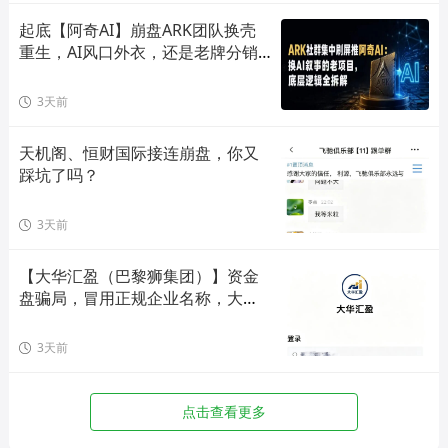
起底【阿奇AI】崩盘ARK团队换壳
重生，AI风口外衣，还是老牌分销
套路！
3天前
天机阁、恒财国际接连崩盘，你又
踩坑了吗？
3天前
【大华汇盈（巴黎狮集团）】资金
盘骗局，冒用正规企业名称，大量
单割会员，高度预警，崩盘在即！
3天前
点击查看更多