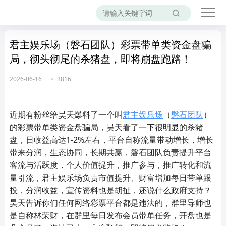
君主娱乐场（磐石团队）彩票带单类资金盘骗
局，彻头彻尾的杀猪盘，即将崩盘跑路！
2026-06-16
3816
近期有粉丝给昊天爆料了一个叫
君主娱乐场
（
磐石团队
）
的彩票带单类资金盘骗局，昊天看了一下很明显的杀猪
盘，日收益高达1-2%左右，平台自称流量带动增长，增长
带来分润，生态协同，长期共赢，磐石团队负责提升平台
客流与活跃度，个人价值提升，推广参与，推广转化和流
量引流，君主娱乐场负责市值提升、财富增加每日带单跟
投，分润收益，宣传资料也是胡扯，还说什么政府支持？
昊天告诉你们任何网络彩票平台都是违法的，群里导师也
是自称林荣财，在群里每日发布会员带单任务，开盘也是