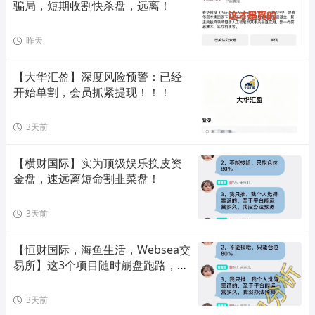
骗局，短期收割快杀盘，远离！
昨天
【大华汇盈】深度风险预警：已经
开始单割，会员抓紧提现！！！
3天前
【横财国际】实为顶级娱乐换皮资
金盘，速远离短命割韭菜盘！
3天前
【恒财国际，海鱼生活，Websea交
易所】这3个项目随时崩盘跑路，赶
快远离！
3天前