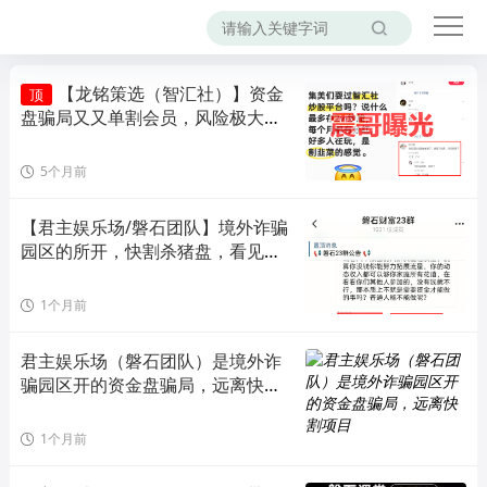
【龙铭策选（智汇社）】资金
顶
盘骗局又又单割会员，风险极大，
即将崩盘！
5个月前
【君主娱乐场/磐石团队】境外诈骗
园区的所开，快割杀猪盘，看见远
离！
1个月前
君主娱乐场（磐石团队）是境外诈
骗园区开的资金盘骗局，远离快割
项目
1个月前