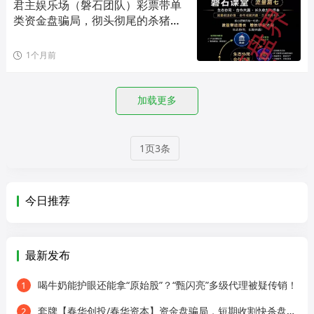
君主娱乐场（磐石团队）彩票带单
类资金盘骗局，彻头彻尾的杀猪
盘，即将崩盘跑路！
1个月前
加载更多
1页3条
今日推荐
最新发布
喝牛奶能护眼还能拿“原始股”？“甄闪亮”多级代理被疑传销！
1
套牌【春华创投/春华资本】资金盘骗局，短期收割快杀盘，远离！
2