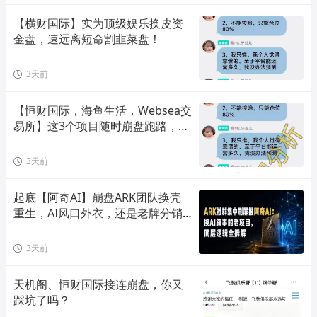
【横财国际】实为顶级娱乐换皮资
金盘，速远离短命割韭菜盘！
3天前
【恒财国际，海鱼生活，Websea交
易所】这3个项目随时崩盘跑路，赶
快远离！
3天前
起底【阿奇AI】崩盘ARK团队换壳
重生，AI风口外衣，还是老牌分销
套路！
3天前
天机阁、恒财国际接连崩盘，你又
踩坑了吗？