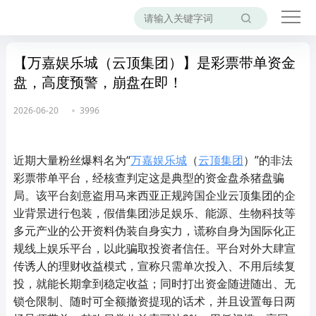
【万嘉娱乐城（云顶集团）】是彩票带单资金
盘，高度预警，崩盘在即！
2026-06-20
3996
近期大量粉丝爆料名为“
万嘉娱乐城
（
云顶集团
）”的非法
彩票带单平台，经核查判定这是典型的资金盘杀猪盘骗
局。该平台刻意盗用马来西亚正规跨国企业云顶集团的企
业背景进行包装，假借集团涉足娱乐、能源、生物科技等
多元产业的公开资料伪装自身实力，谎称自身为国际化正
规线上娱乐平台，以此骗取投资者信任。平台对外大肆宣
传诱人的理财收益模式，宣称只需单次投入、不用后续复
投，就能长期拿到稳定收益；同时打出资金随进随出、无
锁仓限制、随时可全额撤资提现的话术，并且设置每日两