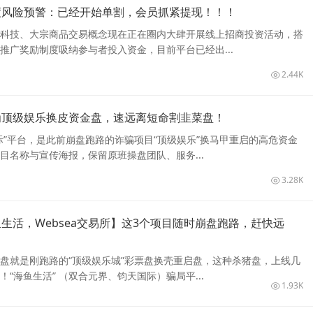
度风险预警：已经开始单割，会员抓紧提现！！！
融科技、大宗商品交易概念现在正在圈内大肆开展线上招商投资活动，搭
推广奖励制度吸纳参与者投入资金，目前平台已经出...
2.44K
为顶级娱乐换皮资金盘，速远离短命割韭菜盘！
际”平台，是此前崩盘跑路的诈骗项目“顶级娱乐”换马甲重启的高危资金
目名称与宣传海报，保留原班操盘团队、服务...
3.28K
生活，Websea交易所】这3个项目随时崩盘跑路，赶快远
盘就是刚跑路的“顶级娱乐城”彩票盘换壳重启盘，这种杀猪盘，上线几
“海鱼生活” （双合元界、钧天国际）骗局平...
1.93K