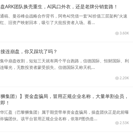
崩盘ARK团队换壳重生，AI风口外衣，还是老牌分销套路！
通稿、曼谷峰会战略合作背书，阿奇AI凭借一套“AI价值三层架构”火速
分红、旧资产映射回本，吸引了大批投资者入场。看...
3.60K
际接连崩盘，你又踩坑了吗？
集中崩盘收割，短短三天就有两个平台跑路，信德国际、恒财国际、利
连曝光，无数投资者蒙受损失。信德国际又称天机...
2.20K
黎狮集团）】资金盘骗局，冒用正规企业名称，大量单割会员，
在即！
华汇盈（巴黎狮集团）属于期货带单资金盘骗局，操盘团伙正是此前曝
诈骗团伙。该平台冒用正规企业名称，依靠P图伪造...
2.53K