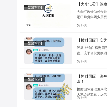
【大华汇盈】深
【深度解密】
大华汇盈借助AI金
配巴黎狮集团多层级
昨天
【横财国际】实
【深度解密】
近期上线的“横财国
盘。该平台仅更换项
昨天
【恒财国际，海鱼
【深度解密】
离！
恒财国际彩票骗局此
天就会割韭菜，远离！
昨天