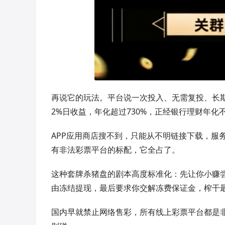
再说它的玩法。平台说一次投入、无需复投、长
2%日收益，年化超过730%，正经银行理财年化
APP应用商店搜不到，只能从不明链接下载，服
有非法彩票平台的标配，它全占了。
这种套牌杀猪盘的剧本高度标准化：先让你小赚
由冻结提现，最后要求你交解冻费保证金，榨干
国内早就禁止网络售彩，所有线上彩票平台都是