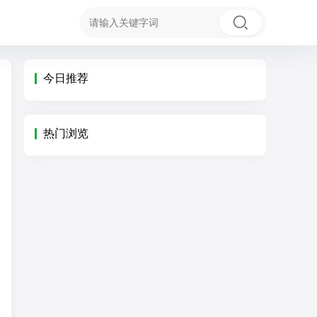
今日推荐
热门浏览