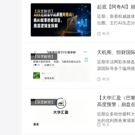
起底【阿奇AI】
【深度解密】
近期，靠着权威媒体
出圈。主打AI生态
昨天
天机阁、恒财国
【深度解密】
近期非法网彩杀猪盘
源国际等多个骗局接
昨天
【大华汇盈（巴
【深度解密】
高度预警，崩盘
近期众多粉丝爆料大
光的优利商务柬埔寨
昨天