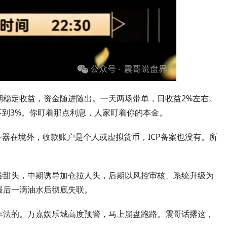
期稳定收益，资金随进随出。一天两场带单，日收益2%左右。
不到3%。你盯着那点利息，人家盯着你的本金。
务器在境外，收款账户是个人或虚拟货币，ICP备案也没有。所
尝甜头，中期诱导加仓拉人头，后期以风控审核、系统升级为
最后一滴油水后彻底失联。
非法的。万嘉娱乐城高度预警，马上崩盘跑路。震哥话撂这，