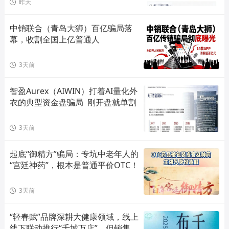
昨天
中销联合（青岛大狮）百亿骗局落
幕，收割全国上亿普通人
3天前
智盈Aurex（AIWIN）打着AI量化外
衣的典型资金盘骗局  刚开盘就单割
3天前
起底“御精方”骗局：专坑中老年人的
“宫廷神药”，根本是普通平价OTC！
3天前
“轻春赋”品牌深耕大健康领域，线上
线下联动推行“千城万店”，但销售模