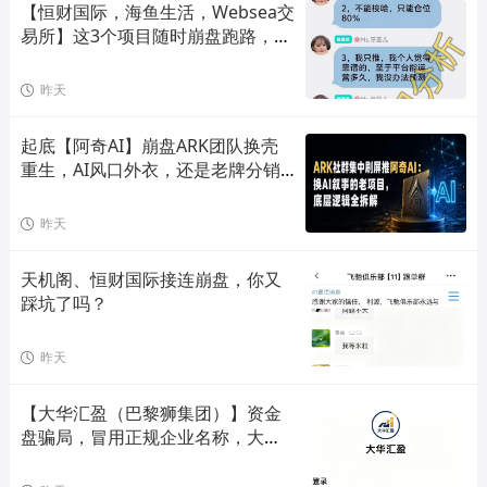
【恒财国际，海鱼生活，Websea交
易所】这3个项目随时崩盘跑路，赶
快远离！
昨天
起底【阿奇AI】崩盘ARK团队换壳
重生，AI风口外衣，还是老牌分销
套路！
昨天
天机阁、恒财国际接连崩盘，你又
踩坑了吗？
昨天
【大华汇盈（巴黎狮集团）】资金
盘骗局，冒用正规企业名称，大量
单割会员，高度预警，崩盘在即！