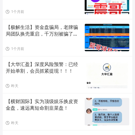
是资
1个月前
【极解生活】资金盘骗局，老牌骗
局团队换壳重启，千万别被骗了，
远
1个月前
【大华汇盈】深度风险预警：已经
开始单割，会员抓紧提现！！！
昨天
【横财国际】实为顶级娱乐换皮资
金盘，速远离短命割韭菜盘！
昨天