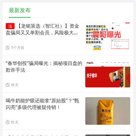
最新发布
【龙铭策选（智汇社）】资金
顶
盘骗局又又单割会员，风险极大，
即将崩盘！
5个月前
“春华创投”骗局曝光：揭秘项目盘的
欺诈手法
昨天
喝牛奶能护眼还能拿“原始股”？“甄
闪亮”多级代理被疑传销！
昨天