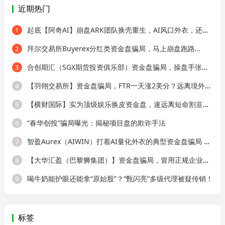
近期热门
起底【阿奇AI】崩盘ARK团队换壳重生，AI风口外衣，还是老牌分销套路！
1
拜尔交易所Buyerex分红类资金盘骗局，马上崩盘跑路…
2
合创期汇（SGX期货投资俱乐部）资金盘骗局，操盘手张奕多次收割山东会员，看
3
【羽翎交易所】资金盘骗局，FTR一天涨2美分？远离境外园区杀猪盘！
4
【横财国际】实为顶级娱乐换皮资金盘，速远离短命割韭菜盘！
5
“春华创投”骗局曝光：揭秘项目盘的欺诈手法
6
智盈Aurex（AIWIN）打着AI量化外衣的典型资金盘骗局 刚开盘就单割
7
【大华汇盈（巴黎狮集团）】资金盘骗局，冒用正规企业名称，大量单割会员，
8
喝牛奶能护眼还能拿“原始股”？“甄闪亮”多级代理被疑传销！
9
标签