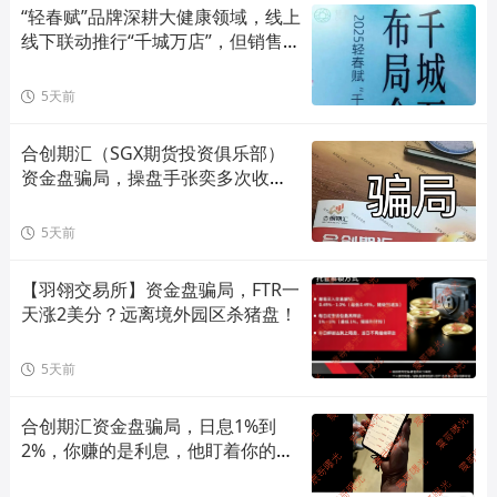
“轻春赋”品牌深耕大健康领域，线上
线下联动推行“千城万店”，但销售模
式存在合规风险！
5天前
合创期汇（SGX期货投资俱乐部）
资金盘骗局，操盘手张奕多次收割
山东会员，看到立即卸载！
5天前
【羽翎交易所】资金盘骗局，FTR一
天涨2美分？远离境外园区杀猪盘！
5天前
合创期汇资金盘骗局，日息1%到
2%，你赚的是利息，他盯着你的本
金