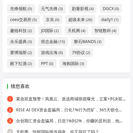
先锋领航
元气先锋
剧量影视
DGCX
(0)
(3)
(4)
(0)
ceex交易所
京东
超级未来
daily1
(5)
(0)
(26)
(1)
趣链科技
JD国际
天机阁
智链数科
(2)
(2)
(4)
(4)
永乐盛典
煜志金融
磐石BANDS
(3)
(15)
(3)
赛博瑞斯
游戏出海
79协议
(2)
(0)
(2)
殿下红酒
PPT
海购国际
(2)
(0)
(3)
猜您喜欢
紧急双盘预警！凤凰云、派选商城彻底曝光，立案+判决双重实锤，千万别碰！
1
RISE AI DEX资金盘骗局，日化1%行为挖矿，365天锁仓，纯庞氏骗局
2
合创期汇资金盘骗局，日息1%到2%，你赚的是利息，他盯着你的本金
3
天机阁、恒财国际接连崩盘，你又踩坑了吗？
4