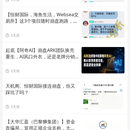
【恒财国际，海鱼生活，Websea交
易所】这3个项目随时崩盘跑路，赶
快远离！
3天前
起底【阿奇AI】崩盘ARK团队换壳
重生，AI风口外衣，还是老牌分销
套路！
3天前
天机阁、恒财国际接连崩盘，你又
踩坑了吗？
3天前
【大华汇盈（巴黎狮集团）】资金
盘骗局，冒用正规企业名称，大量