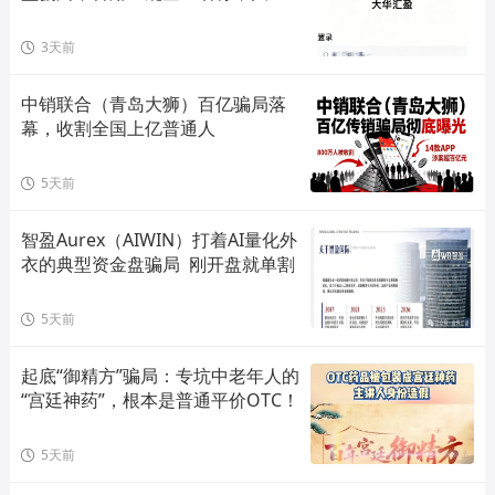
单割会员，高度预警，崩盘在即！
3天前
中销联合（青岛大狮）百亿骗局落
幕，收割全国上亿普通人
5天前
智盈Aurex（AIWIN）打着AI量化外
衣的典型资金盘骗局  刚开盘就单割
5天前
起底“御精方”骗局：专坑中老年人的
“宫廷神药”，根本是普通平价OTC！
5天前