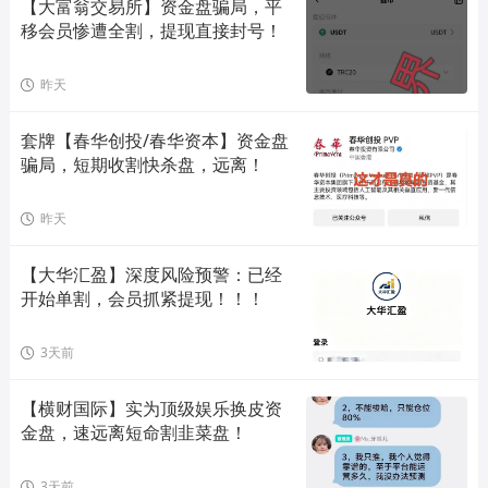
【大富翁交易所】资金盘骗局，平
移会员惨遭全割，提现直接封号！
昨天
套牌【春华创投/春华资本】资金盘
骗局，短期收割快杀盘，远离！
昨天
【大华汇盈】深度风险预警：已经
开始单割，会员抓紧提现！！！
3天前
【横财国际】实为顶级娱乐换皮资
金盘，速远离短命割韭菜盘！
3天前