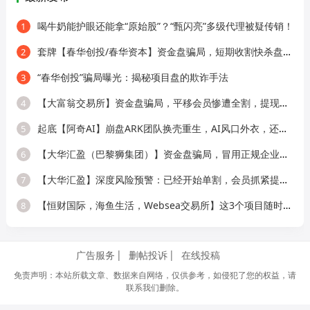
喝牛奶能护眼还能拿“原始股”？“甄闪亮”多级代理被疑传销！
1
套牌【春华创投/春华资本】资金盘骗局，短期收割快杀盘，远离！
2
“春华创投”骗局曝光：揭秘项目盘的欺诈手法
3
【大富翁交易所】资金盘骗局，平移会员惨遭全割，提现直接封号！
4
起底【阿奇AI】崩盘ARK团队换壳重生，AI风口外衣，还是老牌分销套路！
5
【大华汇盈（巴黎狮集团）】资金盘骗局，冒用正规企业名称，大量单割会员，
6
【大华汇盈】深度风险预警：已经开始单割，会员抓紧提现！！！
7
【恒财国际，海鱼生活，Websea交易所】这3个项目随时崩盘跑路，赶快远离！
8
广告服务
删帖投诉
在线投稿
免责声明：本站所载文章、数据来自网络，仅供参考，如侵犯了您的权益，请
联系我们删除。