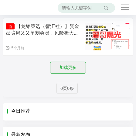
【龙铭策选（智汇社）】资金
顶
盘骗局又又单割会员，风险极大，
即将崩盘！
5个月前
加载更多
0页0条
今日推荐
最新发布