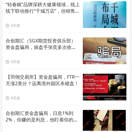
“轻春赋”品牌深耕大健康领域，线上
线下联动推行“千城万店”，但销售模
式存在合规风险！
4天前
合创期汇（SGX期货投资俱乐部）
资金盘骗局，操盘手张奕多次收割
山东会员，看到立即卸载！
4天前
【羽翎交易所】资金盘骗局，FTR一
天涨2美分？远离境外园区杀猪盘！
4天前
合创期汇资金盘骗局，日息1%到
2%，你赚的是利息，他盯着你的本
金