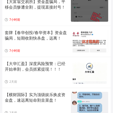
【大富翁交易所】资金盘骗局，平
移会员惨遭全割，提现直接封号！
7小时前
套牌【春华创投/春华资本】资金盘
骗局，短期收割快杀盘，远离！
7小时前
【大华汇盈】深度风险预警：已经
开始单割，会员抓紧提现！！！
2天前
【横财国际】实为顶级娱乐换皮资
金盘，速远离短命割韭菜盘！
2天前