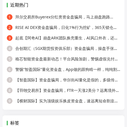
近期热门
拜尔交易所Buyerex分红类资金盘骗局，马上崩盘跑路…
1
RISE AI DEX资金盘骗局，日化1%行为挖矿，365天锁仓，纯庞氏骗局
2
起底【阿奇AI】崩盘ARK团队换壳重生，AI风口外衣，还是老牌分销套路！
3
合创期汇（SGX期货投资俱乐部）资金盘骗局，操盘手张奕多次收割山东会员，看
4
格芯智能资金盘最新动态！平台风险加剧，警惕虚假兑付二次诈骗！
5
警惕“智盈国际”量化资金盘，App做的跟狗啃一样，纯纯割韭菜！
6
【智盈国际】资金盘骗局，华尔街AI量化是假的，多级传销圈钱是真的！
7
【羽翎交易所】资金盘骗局，FTR一天涨2美分？远离境外园区杀猪盘！
8
【横财国际】实为顶级娱乐换皮资金盘，速远离短命割韭菜盘！
9
标签