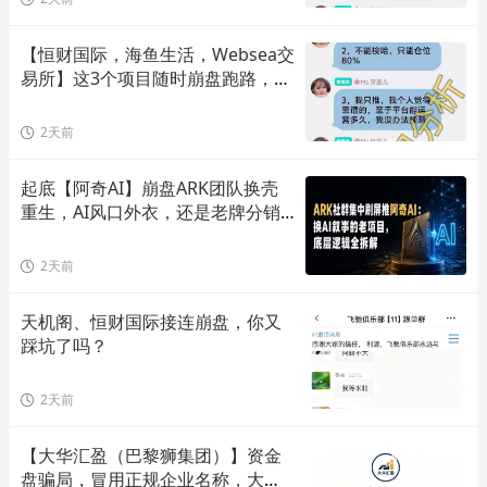
【恒财国际，海鱼生活，Websea交
易所】这3个项目随时崩盘跑路，赶
快远离！
2天前
起底【阿奇AI】崩盘ARK团队换壳
重生，AI风口外衣，还是老牌分销
套路！
2天前
天机阁、恒财国际接连崩盘，你又
踩坑了吗？
2天前
【大华汇盈（巴黎狮集团）】资金
盘骗局，冒用正规企业名称，大量