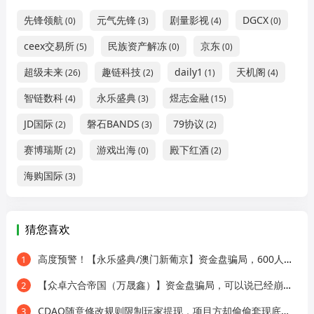
先锋领航
元气先锋
剧量影视
DGCX
(0)
(3)
(4)
(0)
ceex交易所
民族资产解冻
京东
(5)
(0)
(0)
超级未来
趣链科技
daily1
天机阁
(26)
(2)
(1)
(4)
智链数科
永乐盛典
煜志金融
(4)
(3)
(15)
JD国际
磐石BANDS
79协议
(2)
(3)
(2)
赛博瑞斯
游戏出海
殿下红酒
(2)
(0)
(2)
海购国际
(3)
猜您喜欢
高度预警！【永乐盛典/澳门新葡京】资金盘骗局，600人团队被杀猪！
1
【众卓六合帝国（万晟鑫）】资金盘骗局，可以说已经崩了，别参与了！！
2
CDAO随意修改规则限制玩家提现，项目方却偷偷套现底池，崩盘倒计时开始！
3