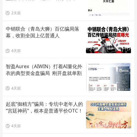
单割会员，高度预警，崩盘在即！
2天前
中销联合（青岛大狮）百亿骗局落
幕，收割全国上亿普通人
4天前
智盈Aurex（AIWIN）打着AI量化外
衣的典型资金盘骗局  刚开盘就单割
4天前
起底“御精方”骗局：专坑中老年人的
“宫廷神药”，根本是普通平价OTC！
4天前