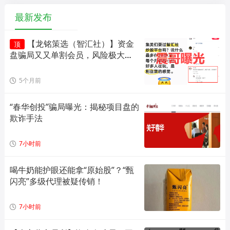
最新发布
【龙铭策选（智汇社）】资金
顶
盘骗局又又单割会员，风险极大，
即将崩盘！
5个月前
“春华创投”骗局曝光：揭秘项目盘的
欺诈手法
7小时前
喝牛奶能护眼还能拿“原始股”？“甄
闪亮”多级代理被疑传销！
7小时前