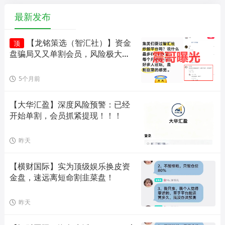
最新发布
【龙铭策选（智汇社）】资金
顶
盘骗局又又单割会员，风险极大，
即将崩盘！
5个月前
【大华汇盈】深度风险预警：已经
开始单割，会员抓紧提现！！！
昨天
【横财国际】实为顶级娱乐换皮资
金盘，速远离短命割韭菜盘！
昨天