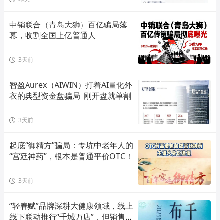
中销联合（青岛大狮）百亿骗局落
幕，收割全国上亿普通人
3天前
智盈Aurex（AIWIN）打着AI量化外
衣的典型资金盘骗局  刚开盘就单割
3天前
起底“御精方”骗局：专坑中老年人的
“宫廷神药”，根本是普通平价OTC！
3天前
“轻春赋”品牌深耕大健康领域，线上
线下联动推行“千城万店”，但销售模