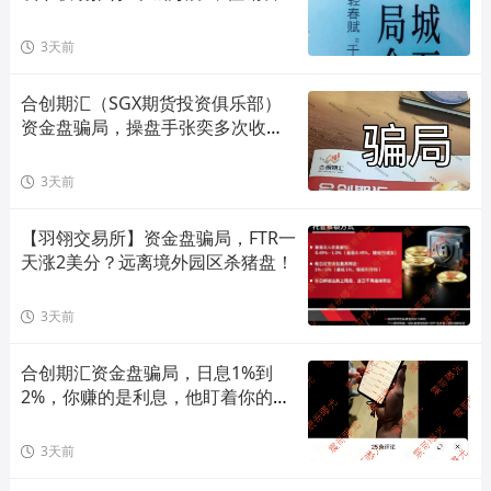
式存在合规风险！
3天前
合创期汇（SGX期货投资俱乐部）
资金盘骗局，操盘手张奕多次收割
山东会员，看到立即卸载！
3天前
【羽翎交易所】资金盘骗局，FTR一
天涨2美分？远离境外园区杀猪盘！
3天前
合创期汇资金盘骗局，日息1%到
2%，你赚的是利息，他盯着你的本
金
3天前