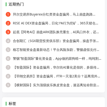
近期热门
拜尔交易所Buyerex分红类资金盘骗局，马上崩盘跑路…
1
RISE AI DEX资金盘骗局，日化1%行为挖矿，365天锁仓，纯庞氏骗局
2
起底【阿奇AI】崩盘ARK团队换壳重生，AI风口外衣，还是老牌分销套路！
3
合创期汇（SGX期货投资俱乐部）资金盘骗局，操盘手张奕多次收割山东会员，看
4
格芯智能资金盘最新动态！平台风险加剧，警惕虚假兑付二次诈骗！
5
警惕“智盈国际”量化资金盘，App做的跟狗啃一样，纯纯割韭菜！
6
【智盈国际】资金盘骗局，华尔街AI量化是假的，多级传销圈钱是真的！
7
【羽翎交易所】资金盘骗局，FTR一天涨2美分？远离境外园区杀猪盘！
8
【横财国际】实为顶级娱乐换皮资金盘，速远离短命割韭菜盘！
9
标签