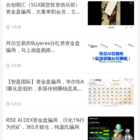
合创期汇（SGX期货投资俱乐部）
资金盘骗局，大量单割会员，立即
撤离！
3天前
拜尔交易所Buyerex分红类资金盘
骗局，马上崩盘跑路…
4天前
【智盈国际】资金盘骗局，华尔街A
I量化是假的，多级传销圈钱是真
的！
6天前
RISE AI DEX资金盘骗局，日化1%行
为挖矿，365天锁仓，纯庞氏骗局