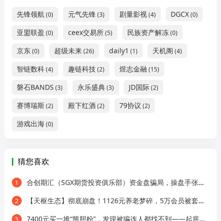
先锋领航
元气先锋
剧量影视
DGCX
(0)
(3)
(4)
(0)
亚盟联盈
ceex交易所
民族资产解冻
(0)
(5)
(0)
京东
超级未来
daily1
天机阁
(0)
(26)
(1)
(4)
智链数科
趣链科技
煜志金融
(4)
(2)
(15)
磐石BANDS
永乐盛典
JD国际
(3)
(3)
(2)
赛博瑞斯
殿下红酒
79协议
(2)
(2)
(2)
游戏出海
(0)
猜您喜欢
合创期汇（SGX期货投资俱乐部）资金盘骗局，操盘手张奕多次收割山东会员，看到立即卸载！
1
【天枢生态】彻底崩盘！1126元养老梦碎，5万会员被套，系统升级，禁止提现！
2
7400元买一堆“熊胆粉”，发现被骗连人都找不到——起底《我的中国心》黄志伟如何掏空老人养老钱！
3