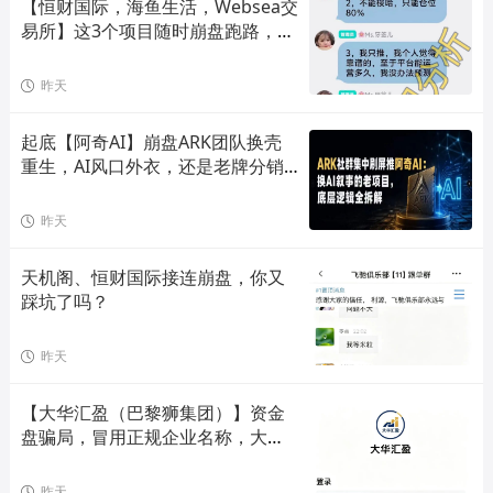
【恒财国际，海鱼生活，Websea交
易所】这3个项目随时崩盘跑路，赶
快远离！
昨天
起底【阿奇AI】崩盘ARK团队换壳
重生，AI风口外衣，还是老牌分销
套路！
昨天
天机阁、恒财国际接连崩盘，你又
踩坑了吗？
昨天
【大华汇盈（巴黎狮集团）】资金
盘骗局，冒用正规企业名称，大量
单割会员，高度预警，崩盘在即！
昨天