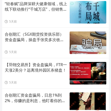
“轻春赋”品牌深耕大健康领域，线上
线下联动推行“千城万店”，但销售模
式存在合规风险！
5天前
合创期汇（SGX期货投资俱乐部）
资金盘骗局，操盘手张奕多次收割
山东会员，看到立即卸载！
5天前
【羽翎交易所】资金盘骗局，FTR一
天涨2美分？远离境外园区杀猪盘！
5天前
合创期汇资金盘骗局，日息1%到
2%，你赚的是利息，他盯着你的本
金