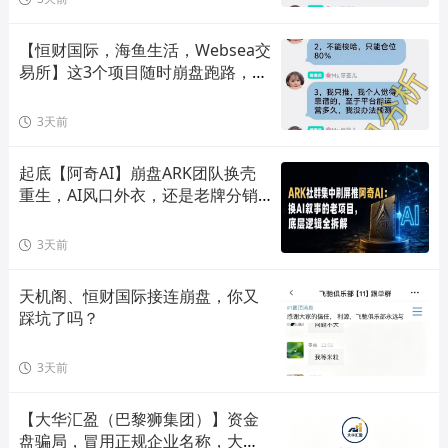
【恒财国际，海鱼生活，Websea交
易所】这3个项目随时崩盘跑路，赶
快远离！
3天前
起底【阿奇AI】崩盘ARK团队换壳
重生，AI风口外衣，还是老牌分销
套路！
3天前
天机阁、恒财国际接连崩盘，你又
踩坑了吗？
3天前
【大华汇盈（巴黎狮集团）】资金
盘骗局，冒用正规企业名称，大量