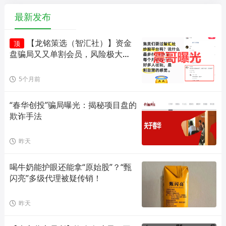
最新发布
【龙铭策选（智汇社）】资金
顶
盘骗局又又单割会员，风险极大，
即将崩盘！
5个月前
“春华创投”骗局曝光：揭秘项目盘的
欺诈手法
昨天
喝牛奶能护眼还能拿“原始股”？“甄
闪亮”多级代理被疑传销！
昨天