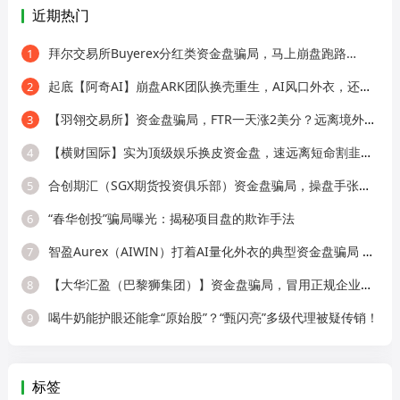
近期热门
拜尔交易所Buyerex分红类资金盘骗局，马上崩盘跑路…
1
起底【阿奇AI】崩盘ARK团队换壳重生，AI风口外衣，还是老牌分销套路！
2
【羽翎交易所】资金盘骗局，FTR一天涨2美分？远离境外园区杀猪盘！
3
【横财国际】实为顶级娱乐换皮资金盘，速远离短命割韭菜盘！
4
合创期汇（SGX期货投资俱乐部）资金盘骗局，操盘手张奕多次收割山东会员，看
5
“春华创投”骗局曝光：揭秘项目盘的欺诈手法
6
智盈Aurex（AIWIN）打着AI量化外衣的典型资金盘骗局 刚开盘就单割
7
【大华汇盈（巴黎狮集团）】资金盘骗局，冒用正规企业名称，大量单割会员，
8
喝牛奶能护眼还能拿“原始股”？“甄闪亮”多级代理被疑传销！
9
标签