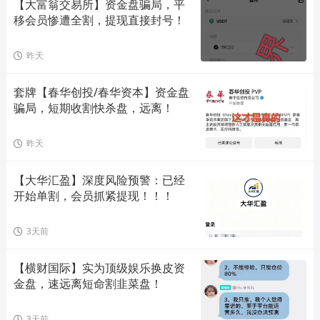
【大富翁交易所】资金盘骗局，平
移会员惨遭全割，提现直接封号！
昨天
套牌【春华创投/春华资本】资金盘
骗局，短期收割快杀盘，远离！
昨天
【大华汇盈】深度风险预警：已经
开始单割，会员抓紧提现！！！
3天前
【横财国际】实为顶级娱乐换皮资
金盘，速远离短命割韭菜盘！
3天前