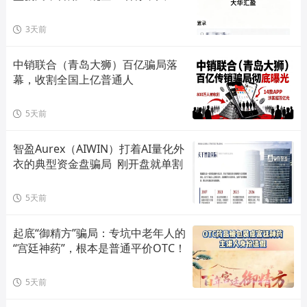
单割会员，高度预警，崩盘在即！
3天前
中销联合（青岛大狮）百亿骗局落
幕，收割全国上亿普通人
5天前
智盈Aurex（AIWIN）打着AI量化外
衣的典型资金盘骗局  刚开盘就单割
5天前
起底“御精方”骗局：专坑中老年人的
“宫廷神药”，根本是普通平价OTC！
5天前