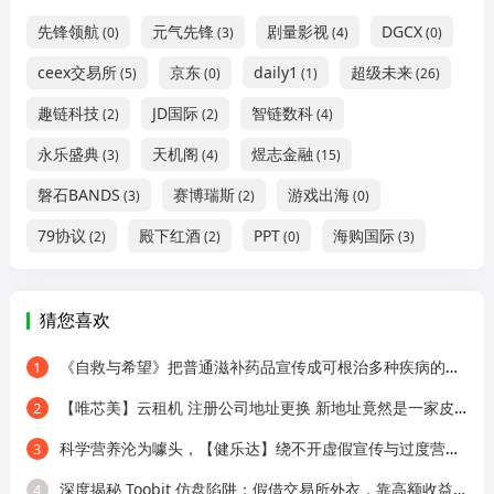
先锋领航
元气先锋
剧量影视
DGCX
(0)
(3)
(4)
(0)
ceex交易所
京东
daily1
超级未来
(5)
(0)
(1)
(26)
趣链科技
JD国际
智链数科
(2)
(2)
(4)
永乐盛典
天机阁
煜志金融
(3)
(4)
(15)
磐石BANDS
赛博瑞斯
游戏出海
(3)
(2)
(0)
79协议
殿下红酒
PPT
海购国际
(2)
(2)
(0)
(3)
猜您喜欢
《自救与希望》把普通滋补药品宣传成可根治多种疾病的神药！高血压患者服用后血压飙到200！
1
【唯芯美】云租机 注册公司地址更换 新地址竟然是一家皮包公司 开始搞活动完成最后的收割！
2
科学营养沦为噱头，【健乐达】绕不开虚假宣传与过度营销的质疑！
3
深度揭秘 Toobit 仿盘陷阱：假借交易所外衣，靠高额收益拉新属于庞氏传销盘!
4