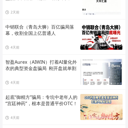
单割会员，高度预警，崩盘在即！
2天前
中销联合（青岛大狮）百亿骗局落
幕，收割全国上亿普通人
4天前
智盈Aurex（AIWIN）打着AI量化外
衣的典型资金盘骗局  刚开盘就单割
4天前
起底“御精方”骗局：专坑中老年人的
“宫廷神药”，根本是普通平价OTC！
4天前