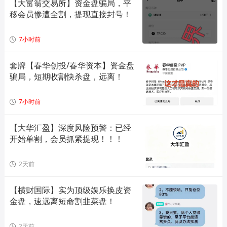
【大富翁交易所】资金盘骗局，平
移会员惨遭全割，提现直接封号！
7小时前
套牌【春华创投/春华资本】资金盘
骗局，短期收割快杀盘，远离！
7小时前
【大华汇盈】深度风险预警：已经
开始单割，会员抓紧提现！！！
2天前
【横财国际】实为顶级娱乐换皮资
金盘，速远离短命割韭菜盘！
2天前