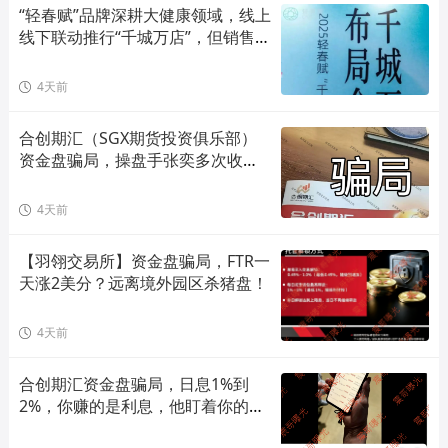
“轻春赋”品牌深耕大健康领域，线上
线下联动推行“千城万店”，但销售模
式存在合规风险！
4天前
合创期汇（SGX期货投资俱乐部）
资金盘骗局，操盘手张奕多次收割
山东会员，看到立即卸载！
4天前
【羽翎交易所】资金盘骗局，FTR一
天涨2美分？远离境外园区杀猪盘！
4天前
合创期汇资金盘骗局，日息1%到
2%，你赚的是利息，他盯着你的本
金