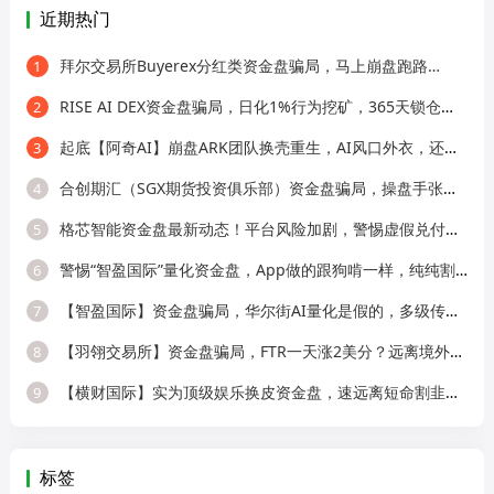
近期热门
拜尔交易所Buyerex分红类资金盘骗局，马上崩盘跑路…
1
RISE AI DEX资金盘骗局，日化1%行为挖矿，365天锁仓，纯庞氏骗局
2
起底【阿奇AI】崩盘ARK团队换壳重生，AI风口外衣，还是老牌分销套路！
3
合创期汇（SGX期货投资俱乐部）资金盘骗局，操盘手张奕多次收割山东会员，看
4
格芯智能资金盘最新动态！平台风险加剧，警惕虚假兑付二次诈骗！
5
警惕“智盈国际”量化资金盘，App做的跟狗啃一样，纯纯割韭菜！
6
【智盈国际】资金盘骗局，华尔街AI量化是假的，多级传销圈钱是真的！
7
【羽翎交易所】资金盘骗局，FTR一天涨2美分？远离境外园区杀猪盘！
8
【横财国际】实为顶级娱乐换皮资金盘，速远离短命割韭菜盘！
9
标签