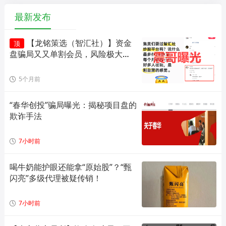
最新发布
【龙铭策选（智汇社）】资金
顶
盘骗局又又单割会员，风险极大，
即将崩盘！
5个月前
“春华创投”骗局曝光：揭秘项目盘的
欺诈手法
7小时前
喝牛奶能护眼还能拿“原始股”？“甄
闪亮”多级代理被疑传销！
7小时前