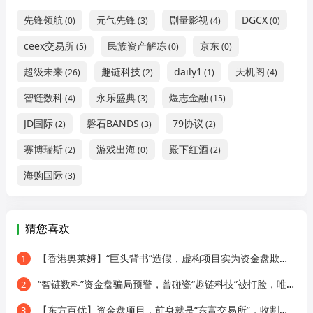
先锋领航
元气先锋
剧量影视
DGCX
(0)
(3)
(4)
(0)
ceex交易所
民族资产解冻
京东
(5)
(0)
(0)
超级未来
趣链科技
daily1
天机阁
(26)
(2)
(1)
(4)
智链数科
永乐盛典
煜志金融
(4)
(3)
(15)
JD国际
磐石BANDS
79协议
(2)
(3)
(2)
赛博瑞斯
游戏出海
殿下红酒
(2)
(0)
(2)
海购国际
(3)
猜您喜欢
【香港奥莱姆】“巨头背书”造假，虚构项目实为资金盘欺诈！
1
“智链数科”资金盘骗局预警，曾碰瓷“趣链科技”被打脸，唯遗原班人马操盘！
2
【东方百优】资金盘项目，前身就是“东富交易所”，收割套路换汤不换药！
3