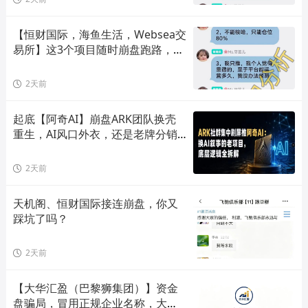
【恒财国际，海鱼生活，Websea交
易所】这3个项目随时崩盘跑路，赶
快远离！
2天前
起底【阿奇AI】崩盘ARK团队换壳
重生，AI风口外衣，还是老牌分销
套路！
2天前
天机阁、恒财国际接连崩盘，你又
踩坑了吗？
2天前
【大华汇盈（巴黎狮集团）】资金
盘骗局，冒用正规企业名称，大量