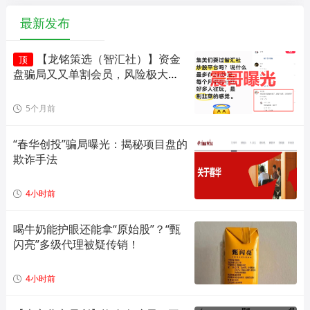
最新发布
【龙铭策选（智汇社）】资金
顶
盘骗局又又单割会员，风险极大，
即将崩盘！
5个月前
“春华创投”骗局曝光：揭秘项目盘的
欺诈手法
4小时前
喝牛奶能护眼还能拿“原始股”？“甄
闪亮”多级代理被疑传销！
4小时前