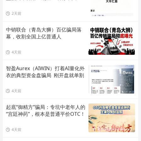
单割会员，高度预警，崩盘在即！
2天前
中销联合（青岛大狮）百亿骗局落
幕，收割全国上亿普通人
4天前
智盈Aurex（AIWIN）打着AI量化外
衣的典型资金盘骗局  刚开盘就单割
4天前
起底“御精方”骗局：专坑中老年人的
“宫廷神药”，根本是普通平价OTC！
4天前