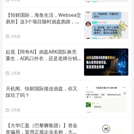
【恒财国际，海鱼生活，Websea交
易所】这3个项目随时崩盘跑路，赶
快远离！
2天前
起底【阿奇AI】崩盘ARK团队换壳
重生，AI风口外衣，还是老牌分销
套路！
2天前
天机阁、恒财国际接连崩盘，你又
踩坑了吗？
2天前
【大华汇盈（巴黎狮集团）】资金
盘骗局，冒用正规企业名称，大量