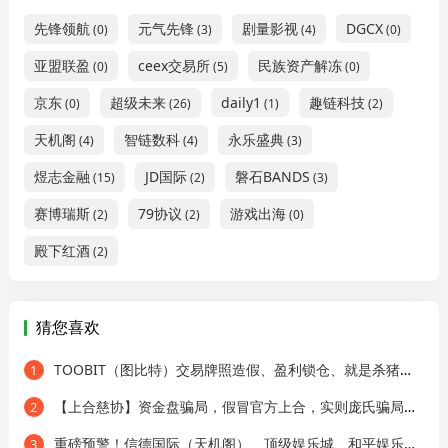
先锋领航
元气先锋
剧量影视
DGCX
(0)
(3)
(4)
(0)
亚盟联盈
ceex交易所
民族资产解冻
(0)
(5)
(0)
京东
超级未来
daily1
趣链科技
(0)
(26)
(1)
(2)
天机阁
智链数科
永乐盛典
(4)
(4)
(3)
煜志金融
JD国际
磐石BANDS
(15)
(2)
(3)
赛博瑞斯
79协议
游戏出海
(2)
(2)
(0)
殿下红酒
(2)
猜您喜欢
TOOBIT（图比特）交易牌照造假、盈利锁仓、就是杀猪盘，速速提币！
1
【上合慈协】资金盘骗局，假冒官方上合，实则庞氏骗局，看见远离！
2
重磅预警！信德国际（天机阁）、顶级娱乐城、和平娱乐齐齐崩盘收割，看看你有没有踩坑！
3