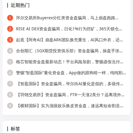
近期热门
拜尔交易所Buyerex分红类资金盘骗局，马上崩盘跑路…
1
RISE AI DEX资金盘骗局，日化1%行为挖矿，365天锁仓，纯庞氏骗局
2
起底【阿奇AI】崩盘ARK团队换壳重生，AI风口外衣，还是老牌分销套路！
3
合创期汇（SGX期货投资俱乐部）资金盘骗局，操盘手张奕多次收割山东会员，看
4
格芯智能资金盘最新动态！平台风险加剧，警惕虚假兑付二次诈骗！
5
警惕“智盈国际”量化资金盘，App做的跟狗啃一样，纯纯割韭菜！
6
【智盈国际】资金盘骗局，华尔街AI量化是假的，多级传销圈钱是真的！
7
【羽翎交易所】资金盘骗局，FTR一天涨2美分？远离境外园区杀猪盘！
8
【横财国际】实为顶级娱乐换皮资金盘，速远离短命割韭菜盘！
9
标签