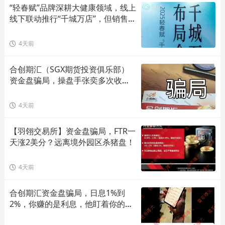
“轻春赋”品牌深耕大健康领域，线上
线下联动推行“千城万店”，但销售模
式存在合规风险！
4天前
合创期汇（SGX期货投资俱乐部）
资金盘骗局，操盘手张奕多次收割
山东会员，看到立即卸载！
4天前
【羽翎交易所】资金盘骗局，FTR一
天涨2美分？远离境外园区杀猪盘！
4天前
合创期汇资金盘骗局，日息1%到
2%，你赚的是利息，他盯着你的本
金